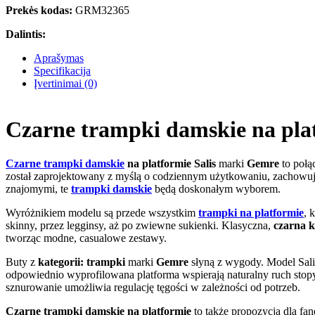
Prekės kodas:
GRM32365
Dalintis:
Aprašymas
Specifikacija
Įvertinimai (0)
Czarne trampki damskie na pla
Czarne trampki damskie
na platformie Salis
marki
Gemre
to połą
został zaprojektowany z myślą o codziennym użytkowaniu, zachowując 
znajomymi, te
trampki damskie
będą doskonałym wyborem.
Wyróżnikiem modelu są przede wszystkim
trampki na platformie
, 
skinny, przez legginsy, aż po zwiewne sukienki. Klasyczna,
czarna k
tworząc modne, casualowe zestawy.
Buty z
kategorii: trampki
marki
Gemre
słyną z wygody. Model Salis
odpowiednio wyprofilowana platforma wspierają naturalny ruch stop
sznurowanie umożliwia regulację tęgości w zależności od potrzeb.
Czarne trampki damskie na platformie
to także propozycja dla fan