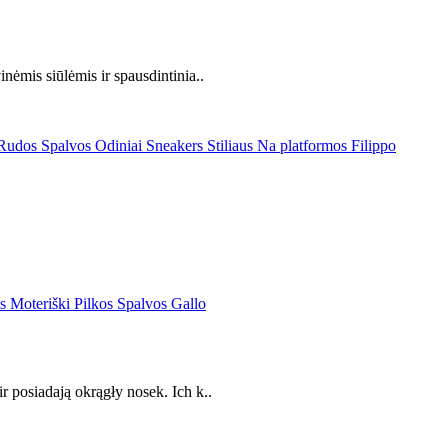
nėmis siūlėmis ir spausdintinia..
r posiadają okrągły nosek. Ich k..