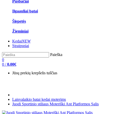
Pusbačiai
Ilgaauliai batai
Šlepetės
Žieminiai
Kedai
NEW
Straipsniai
Paieška
0
0
/
0.00€
Jūsų prekių krepšelis tuščias
Laisvalaikio batai kedai moterims
Juodi Sportinio stiliaus Moteriški Ant Platformos Salis