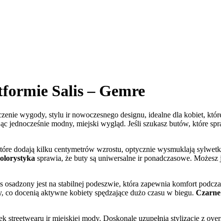
tformie Salis – Gemre
czenie wygody, stylu ir nowoczesnego designu, idealne dla kobiet, któ
jednocześnie modny, miejski wygląd. Jeśli szukasz butów, które spraw
które dodają kilku centymetrów wzrostu, optycznie wysmuklają sylwetkę
olorystyka
sprawia, że buty są uniwersalne ir ponadczasowe. Możesz j
 osadzony jest na stabilnej podeszwie, która zapewnia komfort podcza
y, co docenią aktywne kobiety spędzające dużo czasu w biegu.
Czarne
ek streetwearu ir miejskiej mody. Doskonale uzupełnią stylizacje z ove