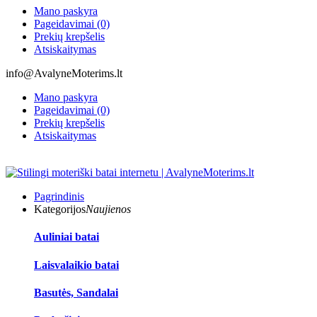
Mano paskyra
Pageidavimai (0)
Prekių krepšelis
Atsiskaitymas
info@AvalyneMoterims.lt
Mano paskyra
Pageidavimai (0)
Prekių krepšelis
Atsiskaitymas
Pagrindinis
Kategorijos
Naujienos
Auliniai batai
Laisvalaikio batai
Basutės, Sandalai