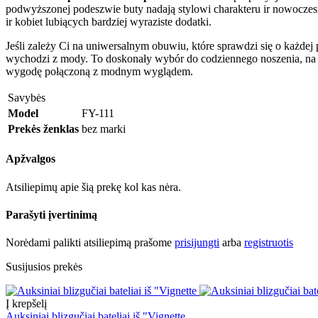
podwyższonej podeszwie buty nadają stylowi charakteru ir nowoczes
ir kobiet lubiących bardziej wyraziste dodatki.
Jeśli zależy Ci na uniwersalnym obuwiu, które sprawdzi się o każdej
wychodzi z mody. To doskonały wybór do codziennego noszenia, na 
wygodę połączoną z modnym wyglądem.
Savybės
Model
FY-111
Prekės ženklas
bez marki
Apžvalgos
Atsiliepimų apie šią prekę kol kas nėra.
Parašyti įvertinimą
Norėdami palikti atsiliepimą prašome
prisijungti
arba
registruotis
Susijusios prekės
Į krepšelį
Auksiniai blizgučiai bateliai iš "Vignette