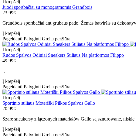
Į krepšelį
Juodi sportbačiai su monogramomis Grandbois
23.99€
Grandbois sportbačiai ant grubaus pado. Žemas batviršis su dekoratyvi
Į krepšelį
Pageidauti
Palyginti
Greita peržiūra
Į krepšelį
Rudos Spalvos Odiniai Sneakers Stiliaus Na platformos Filippo
49.99€
..
Į krepšelį
Pageidauti
Palyginti
Greita peržiūra
Į krepšelį
Sportinio stiliaus Moteriški Pilkos Spalvos Gallo
20.99€
Szare sneakersy z łączonych materiałów Gallo są sznurowane, niskie i
Į krepšelį
Pageidauti
Palyginti
Greita peržiūra