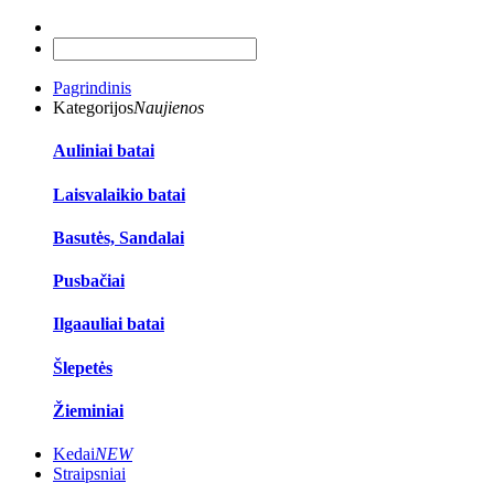
Pagrindinis
Kategorijos
Naujienos
Auliniai batai
Laisvalaikio batai
Basutės, Sandalai
Pusbačiai
Ilgaauliai batai
Šlepetės
Žieminiai
Kedai
NEW
Straipsniai