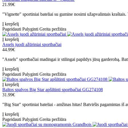
21.99€
"Vignette" sportiniai bateliai su gumine nosimi užapvalintais kraštais. V
Į krepšelį
Pageidauti
Palyginti
Greita peržiūra
Į krepšelį
Assels juodi ažūriniai sportbačiai
44.99€
"Assels" sportbačiai madingai ir stilingai papildys jūsų garderobą. Bat
Į krepšelį
Pageidauti
Palyginti
Greita peržiūra
Į krepšelį
Baltos spalvos Big Star apšiltinti sportbačiai GG274108
31.99€
"Big Star" sportiniai bateliai - amžinas hitas! Batviršis pagamintas iš
Į krepšelį
Pageidauti
Palyginti
Greita peržiūra