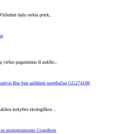
iršutinė dalis siekia priek..
ų viršus pagamintas iš aukšto..
 aukštos kokybės ekologiškos ..