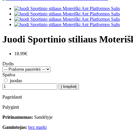
Juodi Sportinio stiliaus Moteriš
18.99€
Dydis
Spalva
juodas
Į krepšelį
Pageidauti
Palyginti
Prieinamumas:
Sandėlyje
Gamintojas:
bez marki