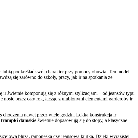
re lubią podkreślać swój charakter przy pomocy obuwia. Ten model
dzą się zarówno do szkoły, pracy, jak ir na spotkania ze
 ir świetnie komponują się z różnymi stylizacjami – od jeansów typu
e nosić przez cały rok, łącząc z ulubionymi elementami garderoby ir
s chodzenia nawet przez wiele godzin. Lekka konstrukcja ir
 trampki damskie
świetnie dopasowują się do stopy, a klasyczne
rsize’ową bluzą, ramoneską czy jeansową kurtką. Dzięki wyrazistej,