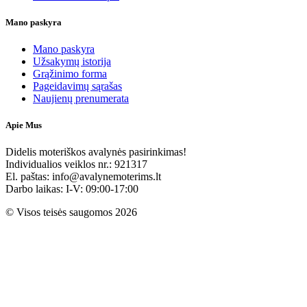
Mano paskyra
Mano paskyra
Užsakymų istorija
Grąžinimo forma
Pageidavimų sąrašas
Naujienų prenumerata
Apie Mus
Didelis moteriškos avalynės pasirinkimas!
Individualios veiklos nr.: 921317
El. paštas: info@avalynemoterims.lt
Darbo laikas: I-V: 09:00-17:00
© Visos teisės saugomos 2026