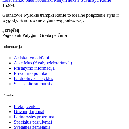
Laisvalaikio batai Moteriški Mėlyni aukšta Suvarstyti Rafife
16.99€
Granatowe wysokie trampki Rafife to idealne połączenie stylu ir
wygody. Sznurowane z gumową podeszwą..
Į krepšelį
Pageidauti
Palyginti
Greita peržiūra
Informacija
Atsiskaitymo būdai
Apie Mus (AvalyneMoterims.lt)
Pristatymo informacija
Privatumo politika
Parduotuvės taisyklės
Susisiekite su mumis
Priedai
Prekių ženklai
Dovanų kuponai
Partnerystės programa
Specialūs pasiūlymai
Svetainės žemėlapis