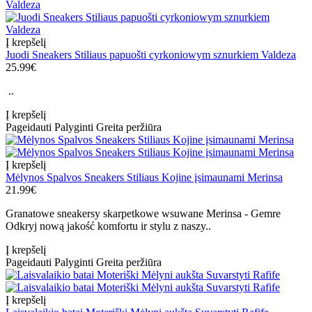
Į krepšelį
Juodi Sneakers Stiliaus papuošti cyrkoniowym sznurkiem Valdeza
25.99€
..
Į krepšelį
Pageidauti
Palyginti
Greita peržiūra
Į krepšelį
Mėlynos Spalvos Sneakers Stiliaus Kojine įsimaunami Merinsa
21.99€
Granatowe sneakersy skarpetkowe wsuwane Merinsa - Gemre
Odkryj nową jakość komfortu ir stylu z naszy..
Į krepšelį
Pageidauti
Palyginti
Greita peržiūra
Į krepšelį