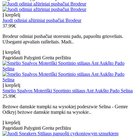
Į krepšelį
Juodi odiniai ažūriniai pusbačiai Brodeur
37.99€
Brodeur odiniai pusbačiai storesniu padu, papuoštu grioveliais.
Užsegami apvaliais raišteliais. Madi..
Į krepšelį
Pageidauti
Palyginti
Greita peržiūra
Į krepšelį
Smėlio Spalvos Moteriški Sportinio stiliaus Ant Aukšto Pado Selina
25.99€
Beżowe damskie trampki na wysokiej podeszwie Selina - Gemre
Odkryj beżowe damskie trampki na wysokie..
Į krepšelį
Pageidauti
Palyginti
Greita peržiūra