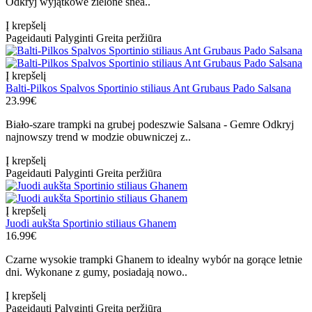
Odkryj wyjątkowe zielone snea..
Į krepšelį
Pageidauti
Palyginti
Greita peržiūra
Į krepšelį
Balti-Pilkos Spalvos Sportinio stiliaus Ant Grubaus Pado Salsana
23.99€
Biało-szare trampki na grubej podeszwie Salsana - Gemre Odkryj
najnowszy trend w modzie obuwniczej z..
Į krepšelį
Pageidauti
Palyginti
Greita peržiūra
Į krepšelį
Juodi aukšta Sportinio stiliaus Ghanem
16.99€
Czarne wysokie trampki Ghanem to idealny wybór na gorące letnie
dni. Wykonane z gumy, posiadają nowo..
Į krepšelį
Pageidauti
Palyginti
Greita peržiūra