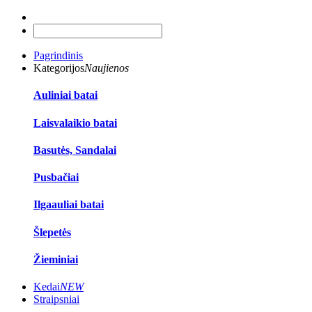
Pagrindinis
Kategorijos
Naujienos
Auliniai batai
Laisvalaikio batai
Basutės, Sandalai
Pusbačiai
Ilgaauliai batai
Šlepetės
Žieminiai
Kedai
NEW
Straipsniai