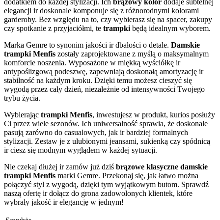
dodatkiem do każdej stylizacji. Ich
brązowy kolor
dodaje subtelnej
elegancji ir doskonale komponuje się z różnorodnymi kolorami
garderoby. Bez względu na to, czy wybierasz się na spacer, zakupy
czy spotkanie z przyjaciółmi, te
trampki
będą idealnym wyborem.
Marka Gemre to synonim jakości ir dbałości o detale.
Damskie
trampki Menfis
zostały zaprojektowane z myślą o maksymalnym
komforcie noszenia. Wyposażone w miękką wyściółkę ir
antypoślizgową podeszwę, zapewniają doskonałą amortyzację ir
stabilność na każdym kroku. Dzięki temu możesz cieszyć się
wygodą przez cały dzień, niezależnie od intensywności Twojego
trybu życia.
Wybierając
trampki Menfis
, inwestujesz w produkt, kurios posłuży
Ci przez wiele sezonów. Ich uniwersalność sprawia, że doskonale
pasują zarówno do casualowych, jak ir bardziej formalnych
stylizacji. Zestaw je z ulubionymi jeansami, sukienką czy spódnicą
ir ciesz się modnym wyglądem w każdej sytuacji.
Nie czekaj dłużej ir zamów już dziś
brązowe klasyczne damskie
trampki Menfis
marki Gemre. Przekonaj się, jak łatwo można
połączyć styl z wygodą, dzięki tym wyjątkowym butom. Sprawdź
naszą ofertę ir dołącz do grona zadowolonych klientek, które
wybrały jakość ir elegancję w jednym!