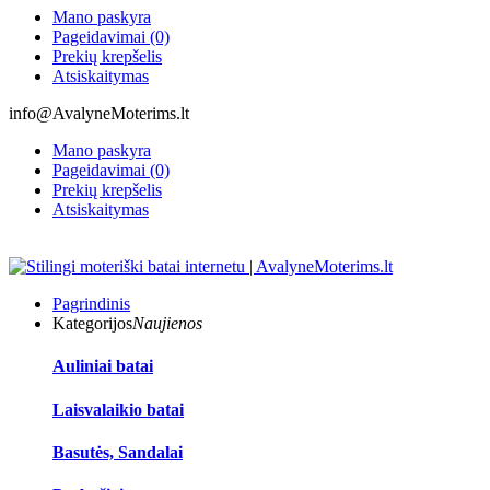
Mano paskyra
Pageidavimai (0)
Prekių krepšelis
Atsiskaitymas
info@AvalyneMoterims.lt
Mano paskyra
Pageidavimai (0)
Prekių krepšelis
Atsiskaitymas
Pagrindinis
Kategorijos
Naujienos
Auliniai batai
Laisvalaikio batai
Basutės, Sandalai