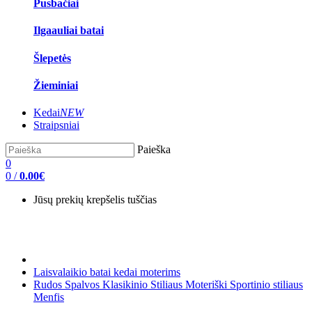
Pusbačiai
Ilgaauliai batai
Šlepetės
Žieminiai
Kedai
NEW
Straipsniai
Paieška
0
0
/
0.00€
Jūsų prekių krepšelis tuščias
Laisvalaikio batai kedai moterims
Rudos Spalvos Klasikinio Stiliaus Moteriški Sportinio stiliaus
Menfis