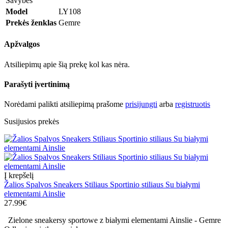
Savybės
Model
LY108
Prekės ženklas
Gemre
Apžvalgos
Atsiliepimų apie šią prekę kol kas nėra.
Parašyti įvertinimą
Norėdami palikti atsiliepimą prašome
prisijungti
arba
registruotis
Susijusios prekės
Į krepšelį
Žalios Spalvos Sneakers Stiliaus Sportinio stiliaus Su białymi
elementami Ainslie
27.99€
Zielone sneakersy sportowe z białymi elementami Ainslie - Gemre