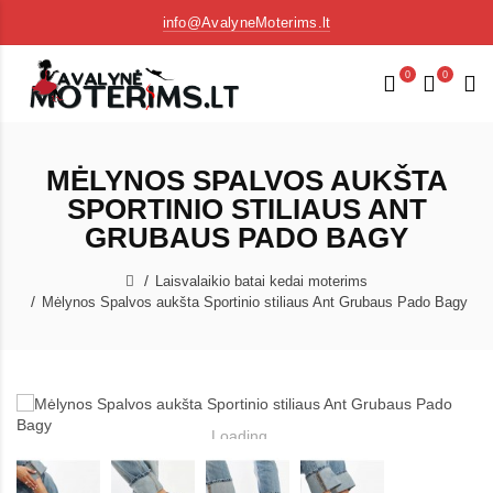
info@AvalyneMoterims.lt
0
0
MĖLYNOS SPALVOS AUKŠTA
SPORTINIO STILIAUS ANT
GRUBAUS PADO BAGY
Laisvalaikio batai kedai moterims
Mėlynos Spalvos aukšta Sportinio stiliaus Ant Grubaus Pado Bagy
Loading...