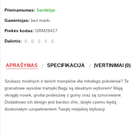
Prieinamumas:
Sandėlyje
Gamintojas:
bez marki
Prekės kodas:
GRM28417
Dalintis:
APRAŠYMAS
SPECIFIKACIJA
ĮVERTINIMAI (0)
Szukasz modnych ir tanich trampków dla młodego pokolenia? Te
granatowe wysokie trampki Bagy są idealnym wyborem! Mają
okrągły nosek, gruba podeszwę z gumy oraz są sznurowane.
Dodatkowo ich design jest bardzo chic, dzięki czemu będą
doskonałym uzupełnieniem Twojej miejskiej stylizacji.