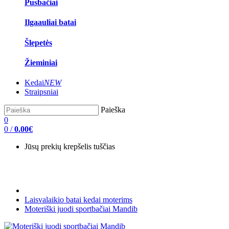
Pusbačiai
Ilgaauliai batai
Šlepetės
Žieminiai
Kedai
NEW
Straipsniai
Paieška
0
0
/
0.00€
Jūsų prekių krepšelis tuščias
Laisvalaikio batai kedai moterims
Moteriški juodi sportbačiai Mandib