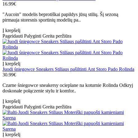
16.99€
"Aucoin" modelis beprotiškai papildys jūsų stilių. Šį sezoną
pirmauja storesnis sportinių modelių pa..
Į krepšelį
Pageidauti
Palyginti
Greita peržiūra
Į krepšelį
Juodi śniegowce Sneakers Stiliaus pašiltinti Ant Storo Pado Rolinda
30.99€
Czarne śniegowce sneakersy ocieplane na koturnie Rolinda Odkryj
doskonałe połączenie stylu ir komfor..
Į krepšelį
Pageidauti
Palyginti
Greita peržiūra
Į krepšelį