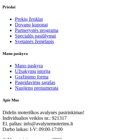
Priedai
Prekių ženklai
Dovanų kuponai
Partnerystės programa
Specialūs pasiūlymai
Svetainės žemėlapis
Mano paskyra
Mano paskyra
Užsakymų istorija
Grąžinimo forma
Pageidavimų sąrašas
Naujienų prenumerata
Apie Mus
Didelis moteriškos avalynės pasirinkimas!
Individualios veiklos nr.: 921317
El. paštas: info@avalynemoterims.lt
Darbo laikas: I-V: 09:00-17:00