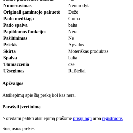
Numeravimas
Nenurodyta
Originali gamintojo pakuotė
Dėžė
Pado medžiaga
Guma
Pado spalva
balta
Papildomos funkcijos
Nėra
Pašiltinimas
Ne
Priekis
Apvalus
Skirta
Moteriškas produktas
Spalva
balta
Tłumaczenia
cze
Užsegimas
Raišteliai
Apžvalgos
Atsiliepimų apie šią prekę kol kas nėra.
Parašyti įvertinimą
Norėdami palikti atsiliepimą prašome
prisijungti
arba
registruotis
Susijusios prekės