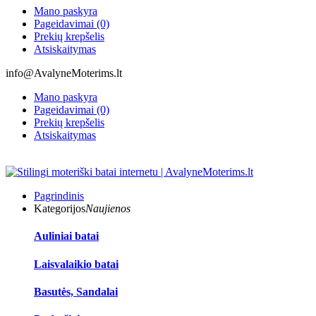
Mano paskyra
Pageidavimai (0)
Prekių krepšelis
Atsiskaitymas
info@AvalyneMoterims.lt
Mano paskyra
Pageidavimai (0)
Prekių krepšelis
Atsiskaitymas
Pagrindinis
Kategorijos
Naujienos
Auliniai batai
Laisvalaikio batai
Basutės, Sandalai