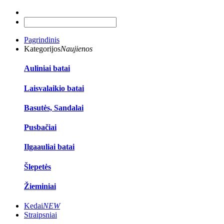
Pagrindinis
Kategorijos
Naujienos
Auliniai batai
Laisvalaikio batai
Basutės, Sandalai
Pusbačiai
Ilgaauliai batai
Šlepetės
Žieminiai
Kedai
NEW
Straipsniai