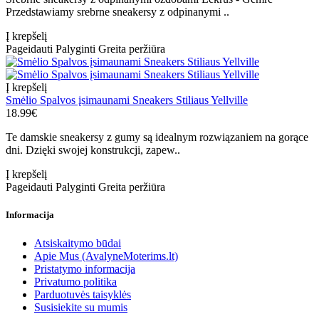
Przedstawiamy srebrne sneakersy z odpinanymi ..
Į krepšelį
Pageidauti
Palyginti
Greita peržiūra
Į krepšelį
Smėlio Spalvos įsimaunami Sneakers Stiliaus Yellville
18.99€
Te damskie sneakersy z gumy są idealnym rozwiązaniem na gorące
dni. Dzięki swojej konstrukcji, zapew..
Į krepšelį
Pageidauti
Palyginti
Greita peržiūra
Informacija
Atsiskaitymo būdai
Apie Mus (AvalyneMoterims.lt)
Pristatymo informacija
Privatumo politika
Parduotuvės taisyklės
Susisiekite su mumis