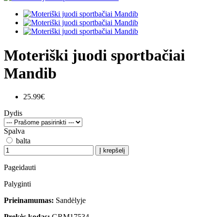
Moteriški juodi sportbačiai
Mandib
25.99€
Dydis
Spalva
balta
Į krepšelį
Pageidauti
Palyginti
Prieinamumas:
Sandėlyje
Prekės kodas:
GRM17534