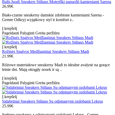
Balti-Juodi Sneakers Stiliaus Moteriški papuošti kamieniami Sarena
26.99€
Biało-czarne sneakersy damskie zdobione kamieniami Sarena -
Gemre Odkryj wyjątkowy styl ir komfort z..
Į krepšelį
Pageidauti
Palyginti
Greita peržiūra
Į krepšelį
Rožinės Spalvos Medžiaginiai Sneakers Stiliaus Madi
21.99€
Różowe materiałowe sneakersy Madi to idealne avalynė na gorące
letnie dni. Mają okrągły nosek ir są ..
Į krepšelį
Pageidauti
Palyginti
Greita peržiūra
Į krepšelį
Sidabriniai Sneakers Stiliaus Su odpinanymi ozdobami Lekrus
25.99€
Srebrne sneakersy z odpinanymi ozdobami Lekrus - Gemre