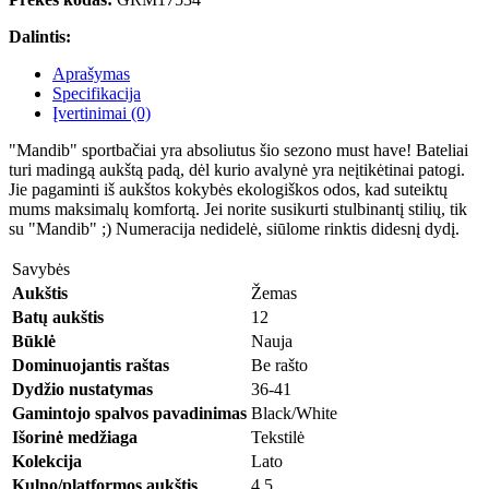
Dalintis:
Aprašymas
Specifikacija
Įvertinimai (0)
"Mandib" sportbačiai yra absoliutus šio sezono must have! Bateliai
turi madingą aukštą padą, dėl kurio avalynė yra neįtikėtinai patogi.
Jie pagaminti iš aukštos kokybės ekologiškos odos, kad suteiktų
mums maksimalų komfortą. Jei norite susikurti stulbinantį stilių, tik
su "Mandib" ;) Numeracija nedidelė, siūlome rinktis didesnį dydį.
Savybės
Aukštis
Žemas
Batų aukštis
12
Būklė
Nauja
Dominuojantis raštas
Be rašto
Dydžio nustatymas
36-41
Gamintojo spalvos pavadinimas
Black/White
Išorinė medžiaga
Tekstilė
Kolekcija
Lato
Kulno/platformos aukštis
4,5