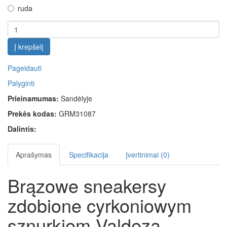
ruda
Į krepšelį
Pageidauti
Palyginti
Prieinamumas:
Sandėlyje
Prekės kodas:
GRM31087
Dalintis:
Aprašymas
Specifikacija
Įvertinimai (0)
Brązowe sneakersy
zdobione cyrkoniowym
sznurkiem Valdeza