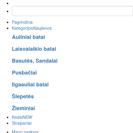
Pagrindinis
Kategorijos
Naujienos
Auliniai batai
Laisvalaikio batai
Basutės, Sandalai
Pusbačiai
Ilgaauliai batai
Šlepetės
Žieminiai
Kedai
NEW
Straipsniai
Mano paskyra