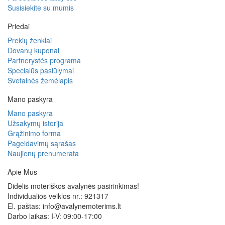
Susisiekite su mumis
Priedai
Prekių ženklai
Dovanų kuponai
Partnerystės programa
Specialūs pasiūlymai
Svetainės žemėlapis
Mano paskyra
Mano paskyra
Užsakymų istorija
Grąžinimo forma
Pageidavimų sąrašas
Naujienų prenumerata
Apie Mus
Didelis moteriškos avalynės pasirinkimas!
Individualios veiklos nr.: 921317
El. paštas: info@avalynemoterims.lt
Darbo laikas: I-V: 09:00-17:00