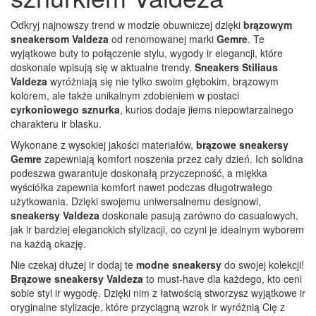
Odkryj najnowszy trend w modzie obuwniczej dzięki
brązowym
sneakersom Valdeza
od renomowanej marki
Gemre
. Te
wyjątkowe buty to połączenie stylu, wygody ir elegancji, które
doskonale wpisują się w aktualne trendy.
Sneakers Stiliaus
Valdeza
wyróżniają się nie tylko swoim głębokim, brązowym
kolorem, ale także unikalnym zdobieniem w postaci
cyrkoniowego sznurka
, kurios dodaje jiems niepowtarzalnego
charakteru ir blasku.
Wykonane z wysokiej jakości materiałów,
brązowe sneakersy
Gemre
zapewniają komfort noszenia przez cały dzień. Ich solidna
podeszwa gwarantuje doskonałą przyczepność, a miękka
wyściółka zapewnia komfort nawet podczas długotrwałego
użytkowania. Dzięki swojemu uniwersalnemu designowi,
sneakersy Valdeza
doskonale pasują zarówno do casualowych,
jak ir bardziej eleganckich stylizacji, co czyni je idealnym wyborem
na każdą okazję.
Nie czekaj dłużej ir dodaj te
modne sneakersy
do swojej kolekcji!
Brązowe sneakersy Valdeza
to must-have dla każdego, kto ceni
sobie styl ir wygodę. Dzięki nim z łatwością stworzysz wyjątkowe ir
oryginalne stylizacje, które przyciągną wzrok ir wyróżnią Cię z