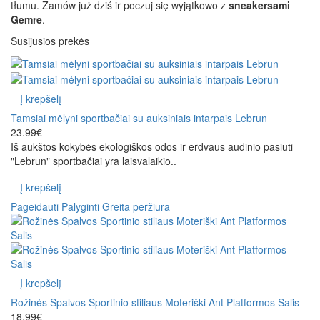
tłumu. Zamów już dziś ir poczuj się wyjątkowo z
sneakersami
Gemre
.
Susijusios prekės
Į krepšelį
Tamsiai mėlyni sportbačiai su auksiniais intarpais Lebrun
23.99€
Iš aukštos kokybės ekologiškos odos ir erdvaus audinio pasiūti
"Lebrun" sportbačiai yra laisvalaikio..
Į krepšelį
Pageidauti
Palyginti
Greita peržiūra
Į krepšelį
Rožinės Spalvos Sportinio stiliaus Moteriški Ant Platformos Salis
18.99€