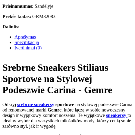
Prieinamumas:
Sandėlyje
Prekės kodas:
GRM32083
Dalintis:
Aprašymas
Specifikacija
Įvertinimai (0)
Srebrne Sneakers Stiliaus
Sportowe na Stylowej
Podeszwie Carina - Gemre
Odkryj
srebrne sneakersy
sportowe
na stylowej podeszwie Carina
od renomowanej marki
Gemre
, które łączą w sobie nowoczesny
design ir wyjątkowy komfort noszenia. Te wyjątkowe
sneakersy
to
idealny wybór dla wszystkich miłośników mody, którzy cenią sobie
zarówno styl, jak ir wygodę.