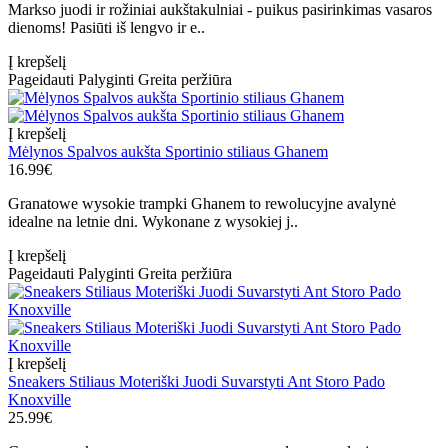
Markso juodi ir rožiniai aukštakulniai - puikus pasirinkimas vasaros
dienoms! Pasiūti iš lengvo ir e..
Į krepšelį
Pageidauti
Palyginti
Greita peržiūra
Į krepšelį
Mėlynos Spalvos aukšta Sportinio stiliaus Ghanem
16.99€
Granatowe wysokie trampki Ghanem to rewolucyjne avalynė
idealne na letnie dni. Wykonane z wysokiej j..
Į krepšelį
Pageidauti
Palyginti
Greita peržiūra
Į krepšelį
Sneakers Stiliaus Moteriški Juodi Suvarstyti Ant Storo Pado
Knoxville
25.99€