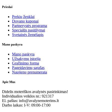
Priedai
Prekių ženklai
Dovanų kuponai
Partnerystės programa
Specialūs pasiūlymai
Svetainės žemėlapis
Mano paskyra
Mano paskyra
Užsakymų istorija
Grąžinimo forma
Pageidavimų sąrašas
Naujienų prenumerata
Apie Mus
Didelis moteriškos avalynės pasirinkimas!
Individualios veiklos nr.: 921317
El. paštas: info@avalynemoterims.lt
Darbo laikas: I-V: 09:00-17:00