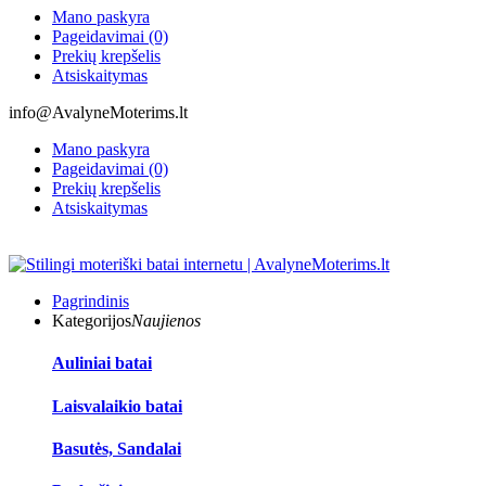
Mano paskyra
Pageidavimai (0)
Prekių krepšelis
Atsiskaitymas
info@AvalyneMoterims.lt
Mano paskyra
Pageidavimai (0)
Prekių krepšelis
Atsiskaitymas
Pagrindinis
Kategorijos
Naujienos
Auliniai batai
Laisvalaikio batai
Basutės, Sandalai