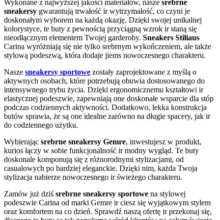
Wykonane z najwyższej jakości materiałów, nasze
srebrne
sneakersy
gwarantują trwałość ir wytrzymałość, co czyni je
doskonałym wyborem na każdą okazję. Dzięki swojej unikalnej
kolorystyce, te buty z pewnością przyciągną wzrok ir staną się
nieodłącznym elementem Twojej garderoby.
Sneakers Stiliaus
Carina wyróżniają się nie tylko srebrnym wykończeniem, ale także
stylową podeszwą, która dodaje jiems nowoczesnego charakteru.
Nasze
sneakersy sportowe
zostały zaprojektowane z myślą o
aktywnych osobach, które potrzebują obuwia dostosowanego do
intensywnego trybu życia. Dzięki ergonomicznemu kształtowi ir
elastycznej podeszwie, zapewniają one doskonałe wsparcie dla stóp
podczas codziennych aktywności. Dodatkowo, lekka konstrukcja
butów sprawia, że są one idealne zarówno na długie spacery, jak ir
do codziennego użytku.
Wybierając
srebrne sneakersy Gemre
, inwestujesz w produkt,
kurios łączy w sobie funkcjonalność ir modny wygląd. Te buty
doskonale komponują się z różnorodnymi stylizacjami, od
casualowych po bardziej eleganckie. Dzięki nim, każda Twoja
stylizacja nabierze nowoczesnego ir świeżego charakteru.
Zamów już dziś
srebrne sneakersy sportowe
na stylowej
podeszwie Carina od marki Gemre ir ciesz się wyjątkowym stylem
oraz komfortem na co dzień. Sprawdź naszą ofertę ir przekonaj się,