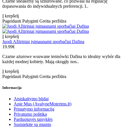
Czarne sneakersy są sznurowane, co pozwala na regulację
dopasowania do indywidualnych preferencji. I..
Į krepšelį
Pageidauti
Palyginti
Greita peržiūra
Į krepšelį
Juodi Ažūriniai įsimaunami sporbačiai Dafina
19.99€
Czarne ażurowe wsuwane tenisówki Dafina to idealny wybór dla
każdej modnej kobiety. Mają okrągły nos..
Į krepšelį
Pageidauti
Palyginti
Greita peržiūra
Informacija
Atsiskaitymo būdai
Apie Mus (AvalyneMoterims.lt)
Pristatymo informacija
Privatumo politika
Parduotuvės taisyklės
Susisiekite su mumis