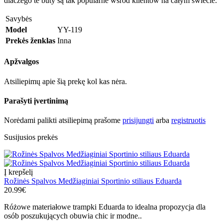
dlaczego te buty są tak popularne wśród klientów na całym świecie.
Savybės
Model
YY-119
Prekės ženklas
Inna
Apžvalgos
Atsiliepimų apie šią prekę kol kas nėra.
Parašyti įvertinimą
Norėdami palikti atsiliepimą prašome
prisijungti
arba
registruotis
Susijusios prekės
Į krepšelį
Rožinės Spalvos Medžiaginiai Sportinio stiliaus Eduarda
20.99€
Różowe materiałowe trampki Eduarda to idealna propozycja dla
osób poszukujących obuwia chic ir modne..