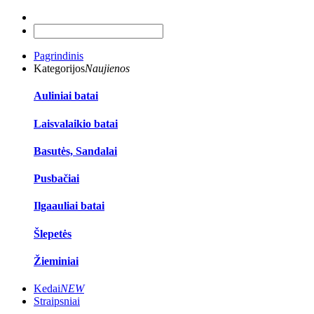
Pagrindinis
Kategorijos
Naujienos
Auliniai batai
Laisvalaikio batai
Basutės, Sandalai
Pusbačiai
Ilgaauliai batai
Šlepetės
Žieminiai
Kedai
NEW
Straipsniai