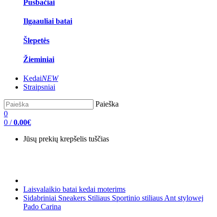
Pusbačiai
Ilgaauliai batai
Šlepetės
Žieminiai
Kedai
NEW
Straipsniai
Paieška
0
0
/
0.00€
Jūsų prekių krepšelis tuščias
Laisvalaikio batai kedai moterims
Sidabriniai Sneakers Stiliaus Sportinio stiliaus Ant stylowej
Pado Carina