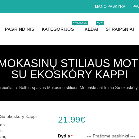
MANO PASKYRA
PAG
NAUJIENOS
NEW
PAGRINDINIS
KATEGORIJOS
KEDAI
STRAIPSNIAI
MOKASINŲ STILIAUS MOT
SU EKOSKÓRY KAPPI
sbačiai
Baltos spalvos Mokasinų stiliaus Moteriški ant kulno Su ekoskóry
21.99€
Dydis