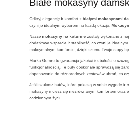
Białe mokasyny damski
Odkryj elegancję ir komfort z
białymi mokasynami d
czyni je idealnym wyborem na każdą okazję.
Mokasyn
Nasze
mokasyny na koturnie
zostały wykonane z najw
dodatkowe wsparcie ir stabilność, co czyni je idealn
maksymalnym komforcie, dzięki czemu Twoje stopy będ
Marka Gemre to gwarancja jakości ir dbałości o szcze
funkcjonalnością. Te buty doskonale sprawdzą się zarów
dopasowanie do różnorodnych zestawów ubrań, co czy
Jeśli szukasz butów, które połączą w sobie wygodę ir
mokasyny ir ciesz się niezrównanym komfortem oraz el
codziennym życiu.