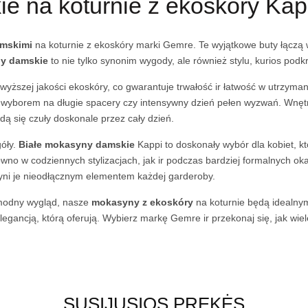
e na koturnie z ekoskóry Kap
amskimi
na koturnie z ekoskóry marki Gemre. Te wyjątkowe buty łączą 
y damskie
to nie tylko synonim wygody, ale również stylu, kurios podkre
yższej jakości ekoskóry, co gwarantuje trwałość ir łatwość w utrzyman
ym wyborem na długie spacery czy intensywny dzień pełen wyzwań. Wnęt
ą się czuły doskonale przez cały dzień.
góły.
Białe mokasyny damskie
Kappi to doskonały wybór dla kobiet, k
no w codziennych stylizacjach, jak ir podczas bardziej formalnych oka
ni je nieodłącznym elementem każdej garderoby.
 modny wygląd, nasze
mokasyny z ekoskóry
na koturnie będą idealnym
egancją, którą oferują. Wybierz markę Gemre ir przekonaj się, jak wi
SUSIJUSIOS PREKĖS