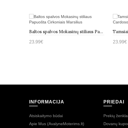
Juodos platforminės espadrilės Lafrenière
Baltos spalvos Mokasinų stiliaus Papuošta Cirkoniais Marsilius
23.99€
23.99€
Į krepšelį
Į kre
INFORMACIJA
PRIEDAI
Atsiskaitymo būdai
Prekių ženkla
Apie Mus (AvalyneMoterims.lt)
Dovanų kupo