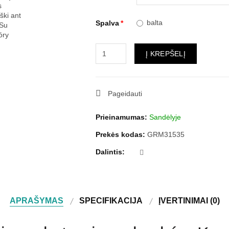
balta
Spalva
Į KREPŠELĮ
Pageidauti
Prieinamumas:
Sandėlyje
Prekės kodas:
GRM31535
Dalintis:
APRAŠYMAS
SPECIFIKACIJA
ĮVERTINIMAI (0)