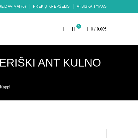
EIDAVIMAI (0)
PREKIŲ KREPŠELIS
ATSISKAITYMAS
0
0
/
0.00€
ERIŠKI ANT KULNO
 Kappi