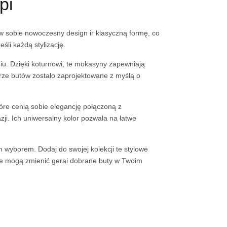
pi
w sobie nowoczesny design ir klasyczną formę, co
śli każdą stylizację.
iu. Dzięki koturnowi, te mokasyny zapewniają
rze butów zostało zaprojektowane z myślą o
tóre cenią sobie elegancję połączoną z
zji. Ich uniwersalny kolor pozwala na łatwe
 wyborem. Dodaj do swojej kolekcji te stylowe
ele mogą zmienić gerai dobrane buty w Twoim