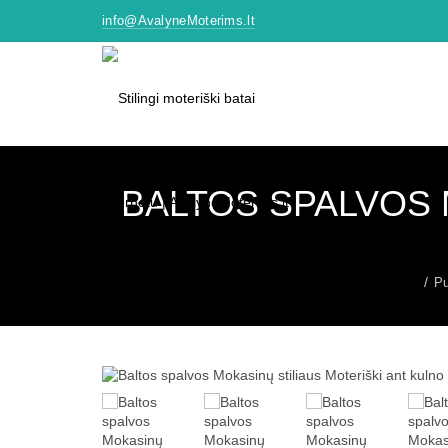
info@AvalyneMoterims.lt
BALTOS SPALVOS 
Pu