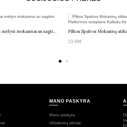
Tamsiai mėlyni mokasinai su sagtimi Cardoso
23.99€
pšelį
Į krepšelį
MANO PASKYRA
A
i
Mano paskyra
Di
In
nai
Užsakymų istorija
El