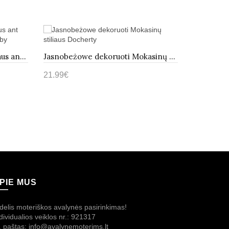
Pilkos Spalvos Mokasinų stiliaus ant Platformos ocieplane Kailiuku Kirby
Jasnobeżowe dekoruoti Mokasinų stiliaus Docherty
21.99€
21.99€
Į krepše
Į krepšelį
PIE MUS
delis moteriškos avalynės pasirinkimas!
dividualios veiklos nr.: 921317
. paštas: info@avalynemoterims.lt