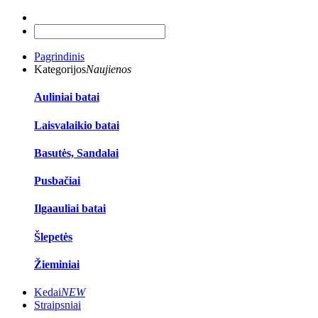
Pagrindinis
Kategorijos
Naujienos
Auliniai batai
Laisvalaikio batai
Basutės, Sandalai
Pusbačiai
Ilgaauliai batai
Šlepetės
Žieminiai
Kedai
NEW
Straipsniai