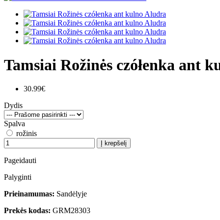
Tamsiai Rožinės czółenka ant k
30.99€
Dydis
Spalva
rožinis
Į krepšelį
Pageidauti
Palyginti
Prieinamumas:
Sandėlyje
Prekės kodas:
GRM28303