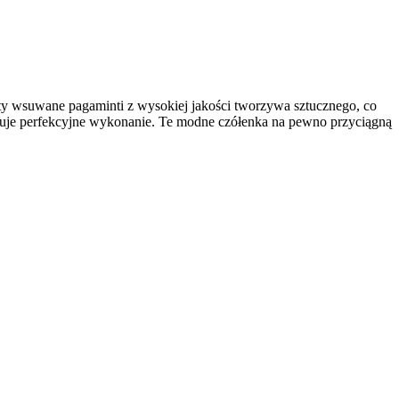
uty wsuwane pagaminti z wysokiej jakości tworzywa sztucznego, co
antuje perfekcyjne wykonanie. Te modne czółenka na pewno przyciągną