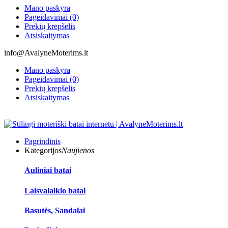
Mano paskyra
Pageidavimai (0)
Prekių krepšelis
Atsiskaitymas
info@AvalyneMoterims.lt
Mano paskyra
Pageidavimai (0)
Prekių krepšelis
Atsiskaitymas
Pagrindinis
Kategorijos
Naujienos
Auliniai batai
Laisvalaikio batai
Basutės, Sandalai