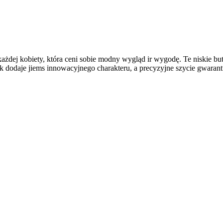
ażdej kobiety, która ceni sobie modny wygląd ir wygodę. Te niskie b
nosek dodaje jiems innowacyjnego charakteru, a precyzyjne szycie gwar