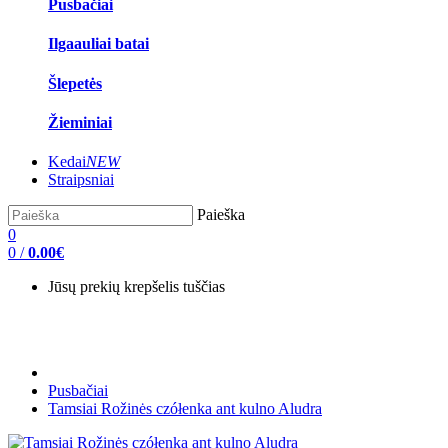
Pusbačiai
Ilgaauliai batai
Šlepetės
Žieminiai
Kedai
NEW
Straipsniai
Paieška
0
0
/
0.00€
Jūsų prekių krepšelis tuščias
Pusbačiai
Tamsiai Rožinės czółenka ant kulno Aludra