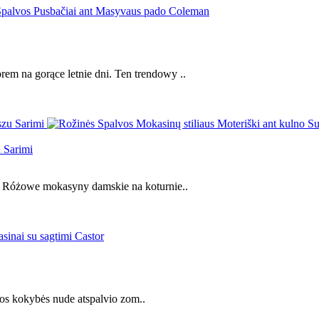
 na gorące letnie dni. Ten trendowy ..
 Sarimi
 Różowe mokasyny damskie na koturnie..
štos kokybės nude atspalvio zom..