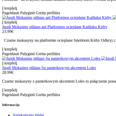
Į krepšelį
Pageidauti
Palyginti
Greita peržiūra
Į krepšelį
Juodi Mokasinų stiliaus ant Platformos ocieplane Kailiuku Kirby
23.99€
Czarne mokasyny na platformie ocieplane futerkiem Kirby Odkryj cz
Į krepšelį
Pageidauti
Palyginti
Greita peržiūra
Į krepšelį
Juodi Mokasinų stiliaus Su panterkowym akcentem Loles
28.99€
Czarne mokasyny z panterkowym akcentem Loles to połączenie ponadc
Į krepšelį
Pageidauti
Palyginti
Greita peržiūra
Informacija
Atsiskaitymo būdai