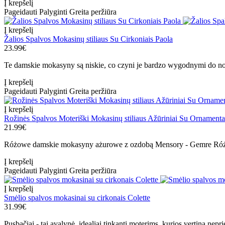
Į krepšelį
Pageidauti
Palyginti
Greita peržiūra
Į krepšelį
Žalios Spalvos Mokasinų stiliaus Su Cirkoniais Paola
23.99€
Te damskie mokasyny są niskie, co czyni je bardzo wygodnymi do no
Į krepšelį
Pageidauti
Palyginti
Greita peržiūra
Į krepšelį
Rožinės Spalvos Moteriški Mokasinų stiliaus Ažūriniai Su Ornament
21.99€
Różowe damskie mokasyny ażurowe z ozdobą Mensory - Gemre Róż
Į krepšelį
Pageidauti
Palyginti
Greita peržiūra
Į krepšelį
Smėlio spalvos mokasinai su cirkonais Colette
31.99€
Pusbačiai - tai avalynė, idealiai tinkanti moterims, kurios vertina nepri