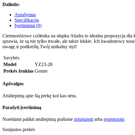
Dalintis:
Aprašymas
Specifikacija
Įvertinimai (0)
Ciemnoróżowe czółenka na słupku Aludra to idealna propozycja dla k
sprawia, że są nie tylko trwałe, ale także lekkie. Ich kwadratowy 
uwagę ir podkreślą Twój unikalny styl!
Savybės
Model
YZ23-28
Prekės ženklas
Gemre
Apžvalgos
Atsiliepimų apie šią prekę kol kas nėra.
Parašyti įvertinimą
Norėdami palikti atsiliepimą prašome
prisijungti
arba
registruotis
Susijusios prekės