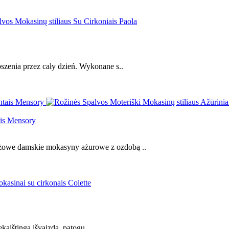
szenia przez cały dzień. Wykonane s..
ais Mensory
owe damskie mokasyny ażurowe z ozdobą ..
ekaištingą išvaizdą, patogu..