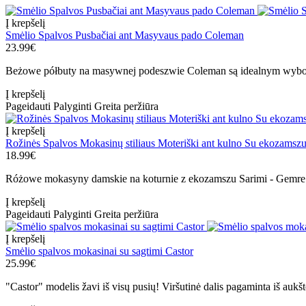
Į krepšelį
Smėlio Spalvos Pusbačiai ant Masyvaus pado Coleman
23.99€
Beżowe półbuty na masywnej podeszwie Coleman są idealnym wyborem
Į krepšelį
Pageidauti
Palyginti
Greita peržiūra
Į krepšelį
Rožinės Spalvos Mokasinų stiliaus Moteriški ant kulno Su ekozamszu
18.99€
Różowe mokasyny damskie na koturnie z ekozamszu Sarimi - Gemre
Į krepšelį
Pageidauti
Palyginti
Greita peržiūra
Į krepšelį
Smėlio spalvos mokasinai su sagtimi Castor
25.99€
"Castor" modelis žavi iš visų pusių! Viršutinė dalis pagaminta iš auk