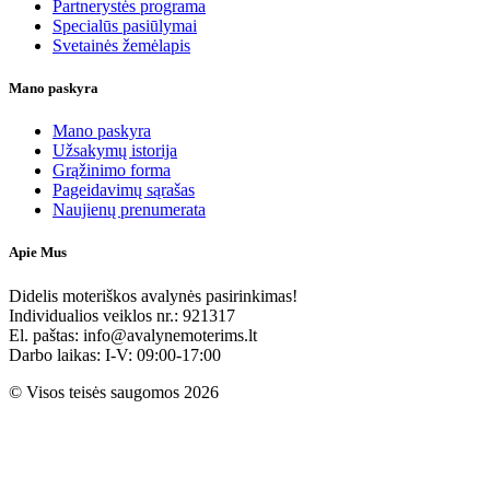
Partnerystės programa
Specialūs pasiūlymai
Svetainės žemėlapis
Mano paskyra
Mano paskyra
Užsakymų istorija
Grąžinimo forma
Pageidavimų sąrašas
Naujienų prenumerata
Apie Mus
Didelis moteriškos avalynės pasirinkimas!
Individualios veiklos nr.: 921317
El. paštas: info@avalynemoterims.lt
Darbo laikas: I-V: 09:00-17:00
© Visos teisės saugomos 2026