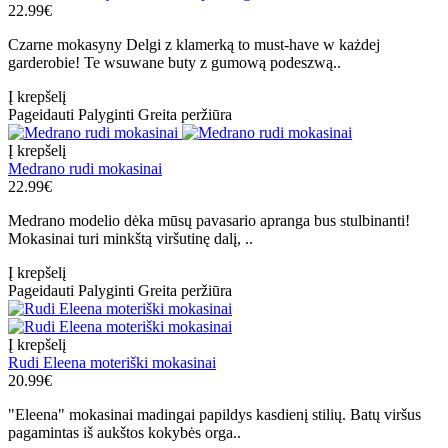
22.99€
Czarne mokasyny Delgi z klamerką to must-have w każdej
garderobie! Te wsuwane buty z gumową podeszwą..
Į krepšelį
Pageidauti
Palyginti
Greita peržiūra
Į krepšelį
Medrano rudi mokasinai
22.99€
Medrano modelio dėka mūsų pavasario apranga bus stulbinanti!
Mokasinai turi minkštą viršutinę dalį, ..
Į krepšelį
Pageidauti
Palyginti
Greita peržiūra
Į krepšelį
Rudi Eleena moteriški mokasinai
20.99€
"Eleena" mokasinai madingai papildys kasdienį stilių. Batų viršus
pagamintas iš aukštos kokybės orga..