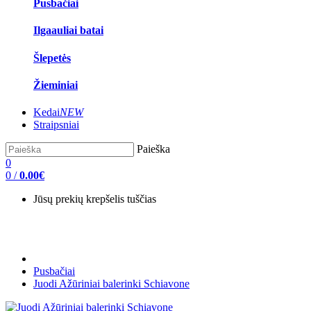
Pusbačiai
Ilgaauliai batai
Šlepetės
Žieminiai
Kedai
NEW
Straipsniai
Paieška
0
0
/
0.00€
Jūsų prekių krepšelis tuščias
Pusbačiai
Juodi Ažūriniai balerinki Schiavone