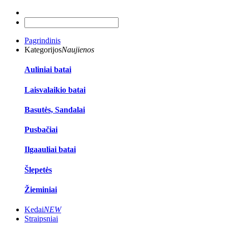
Pagrindinis
Kategorijos
Naujienos
Auliniai batai
Laisvalaikio batai
Basutės, Sandalai
Pusbačiai
Ilgaauliai batai
Šlepetės
Žieminiai
Kedai
NEW
Straipsniai