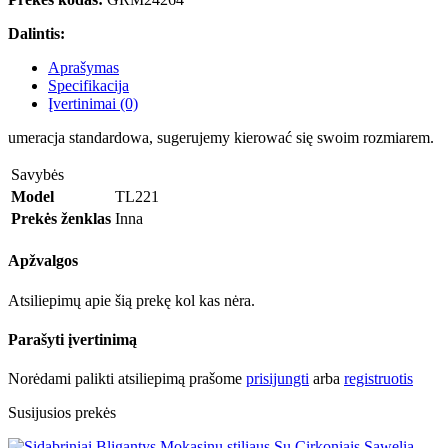
Dalintis:
Aprašymas
Specifikacija
Įvertinimai (0)
umeracja standardowa, sugerujemy kierować się swoim rozmiarem.
Savybės
Model
TL221
Prekės ženklas
Inna
Apžvalgos
Atsiliepimų apie šią prekę kol kas nėra.
Parašyti įvertinimą
Norėdami palikti atsiliepimą prašome
prisijungti
arba
registruotis
Susijusios prekės