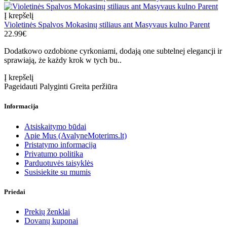
Į krepšelį
Violetinės Spalvos Mokasinų stiliaus ant Masyvaus kulno Parent
22.99€
Dodatkowo ozdobione cyrkoniami, dodają one subtelnej elegancji ir
sprawiają, że każdy krok w tych bu..
Į krepšelį
Pageidauti
Palyginti
Greita peržiūra
Informacija
Atsiskaitymo būdai
Apie Mus (AvalyneMoterims.lt)
Pristatymo informacija
Privatumo politika
Parduotuvės taisyklės
Susisiekite su mumis
Priedai
Prekių ženklai
Dovanų kuponai