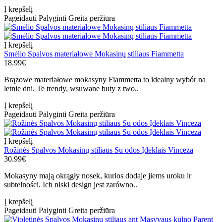
Į krepšelį
Pageidauti
Palyginti
Greita peržiūra
Į krepšelį
Smėlio Spalvos materiałowe Mokasinų stiliaus Fiammetta
18.99€
Brązowe materiałowe mokasyny Fiammetta to idealny wybór na
letnie dni. Te trendy, wsuwane buty z two..
Į krepšelį
Pageidauti
Palyginti
Greita peržiūra
Į krepšelį
Rožinės Spalvos Mokasinų stiliaus Su odos Įdėklais Vinceza
30.99€
Mokasyny mają okrągły nosek, kurios dodaje jiems uroku ir
subtelności. Ich niski design jest zarówno..
Į krepšelį
Pageidauti
Palyginti
Greita peržiūra