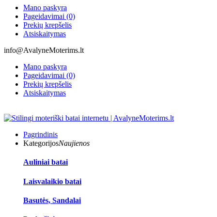
Mano paskyra
Pageidavimai (0)
Prekių krepšelis
Atsiskaitymas
info@AvalyneMoterims.lt
Mano paskyra
Pageidavimai (0)
Prekių krepšelis
Atsiskaitymas
Pagrindinis
Kategorijos
Naujienos
Auliniai batai
Laisvalaikio batai
Basutės, Sandalai