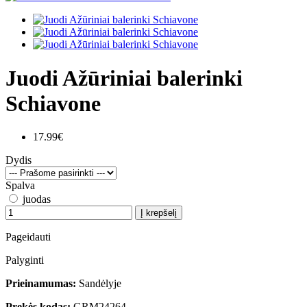
Juodi Ažūriniai balerinki
Schiavone
17.99€
Dydis
Spalva
juodas
Į krepšelį
Pageidauti
Palyginti
Prieinamumas:
Sandėlyje
Prekės kodas:
GRM24264