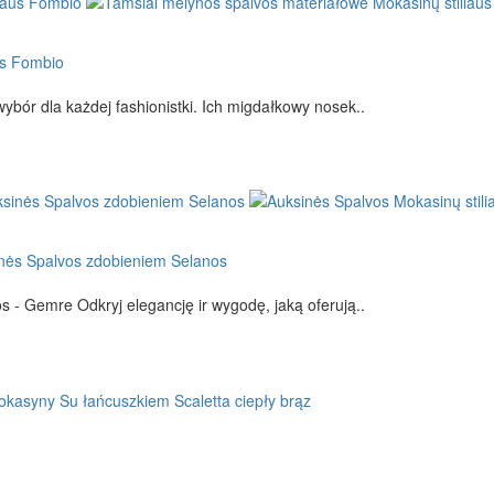
us Fombio
ór dla każdej fashionistki. Ich migdałkowy nosek..
inės Spalvos zdobieniem Selanos
- Gemre Odkryj elegancję ir wygodę, jaką oferują..