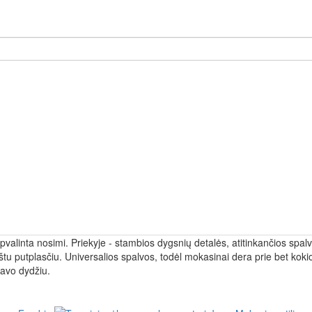
valinta nosimi. Priekyje - stambios dygsnių detalės, atitinkančios spalvą
 putplasčiu. Universalios spalvos, todėl mokasinai dera prie bet kokio s
savo dydžiu.