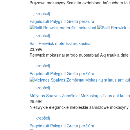
Brązowe mokasyny Scaletta ozdobione łańcuchem to ide
Į krepšelį
Pageidauti
Palyginti
Greita peržiūra
Į krepšelį
Balti Renwick moteriški mokasinai
23.99€
Renwick mokasinai atrodo nuostabiai! Akį traukia didel
Į krepšelį
Pageidauti
Palyginti
Greita peržiūra
Į krepšelį
Mėlynos Spalvos Zomšiniai Mokasinų stiliaus ant kuln
25.99€
Niezwykle eleganckie niebieskie zamszowe mokasyny n
Į krepšelį
Pageidauti
Palyginti
Greita peržiūra