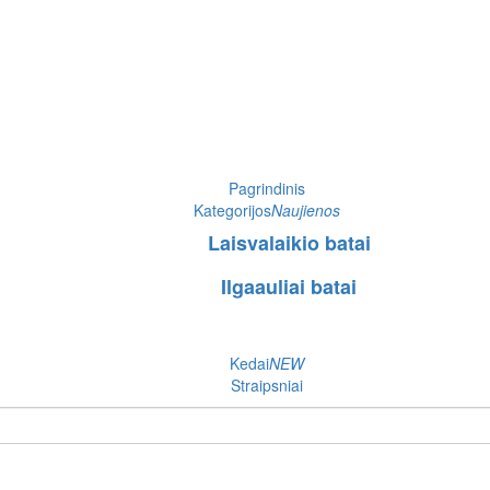
Pagrindinis
Kategorijos
Naujienos
Laisvalaikio batai
Ilgaauliai batai
Kedai
NEW
Straipsniai