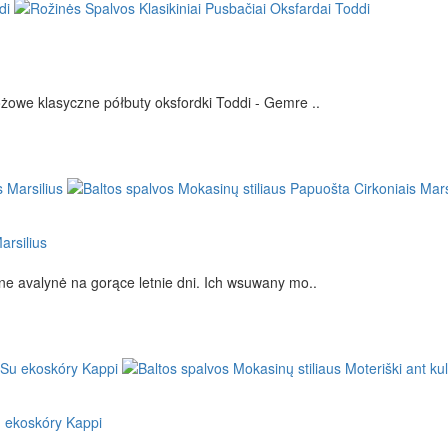
żowe klasyczne półbuty oksfordki Toddi - Gemre ..
arsilius
ne avalynė na gorące letnie dni. Ich wsuwany mo..
u ekoskóry Kappi