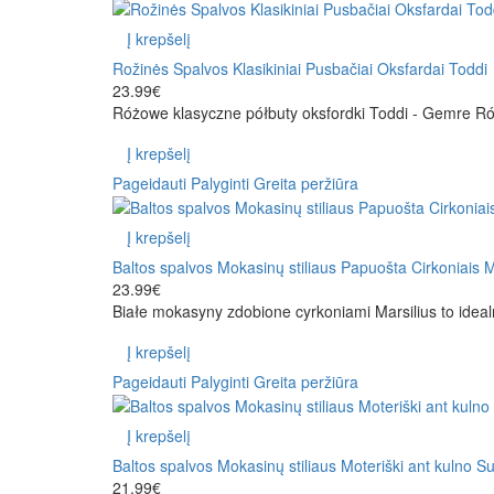
Į krepšelį
Rožinės Spalvos Klasikiniai Pusbačiai Oksfardai Toddi
23.99€
Różowe klasyczne półbuty oksfordki Toddi - Gemre Ró
Į krepšelį
Pageidauti
Palyginti
Greita peržiūra
Į krepšelį
Baltos spalvos Mokasinų stiliaus Papuošta Cirkoniais M
23.99€
Białe mokasyny zdobione cyrkoniami Marsilius to ideal
Į krepšelį
Pageidauti
Palyginti
Greita peržiūra
Į krepšelį
Baltos spalvos Mokasinų stiliaus Moteriški ant kulno S
21.99€