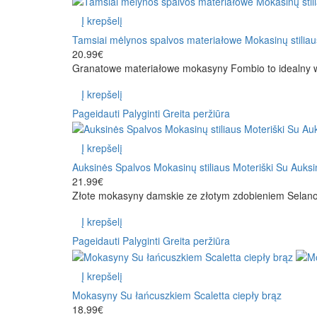
Į krepšelį
Tamsiai mėlynos spalvos materiałowe Mokasinų stilia
20.99€
Granatowe materiałowe mokasyny Fombio to idealny wyb
Į krepšelį
Pageidauti
Palyginti
Greita peržiūra
Į krepšelį
Auksinės Spalvos Mokasinų stiliaus Moteriški Su Auks
21.99€
Złote mokasyny damskie ze złotym zdobieniem Selanos 
Į krepšelį
Pageidauti
Palyginti
Greita peržiūra
Į krepšelį
Mokasyny Su łańcuszkiem Scaletta ciepły brąz
18.99€