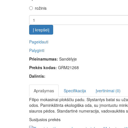
rožinis
Į krepšelį
Pageidauti
Palyginti
Prieinamumas:
Sandėlyje
Prekės kodas:
GRM21268
Dalintis:
Aprašymas
Specifikacija
Įvertinimai (0)
Filipo mokasinai plokščiu padu. Slystantys batai su užap
odos. Paminkštinta ekologiška oda, su įmontuotu minkštu
siauros pėdos. Standartinė numeracija, vadovaukitės 
Susijusios prekės