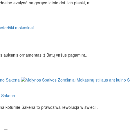
alne avalynė na gorące letnie dni. Ich płaski, m..
is auksinis ornamentas ;) Batų viršus pagamint..
o Sakena
a koturnie Sakena to prawdziwa rewolucja w świeci..