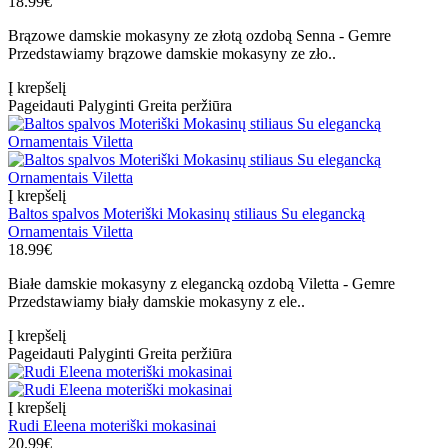
18.99€
Brązowe damskie mokasyny ze złotą ozdobą Senna - Gemre
Przedstawiamy brązowe damskie mokasyny ze zło..
Į krepšelį
Pageidauti
Palyginti
Greita peržiūra
Į krepšelį
Baltos spalvos Moteriški Mokasinų stiliaus Su elegancką
Ornamentais Viletta
18.99€
Białe damskie mokasyny z elegancką ozdobą Viletta - Gemre
Przedstawiamy biały damskie mokasyny z ele..
Į krepšelį
Pageidauti
Palyginti
Greita peržiūra
Į krepšelį
Rudi Eleena moteriški mokasinai
20.99€