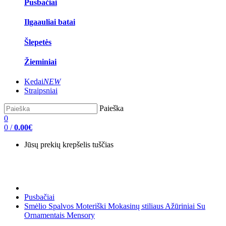
Pusbačiai
Ilgaauliai batai
Šlepetės
Žieminiai
Kedai
NEW
Straipsniai
Paieška
0
0
/
0.00€
Jūsų prekių krepšelis tuščias
Pusbačiai
Smėlio Spalvos Moteriški Mokasinų stiliaus Ažūriniai Su
Ornamentais Mensory