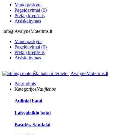
Mano paskyra
Pageidavimai (0)
Prekių krepšelis
Atsiskaitymas
info@AvalyneMoterims.lt
Mano paskyra
Pageidavimai (0)
Prekių krepšelis
Atsiskaitymas
Pagrindinis
Kategorijos
Naujienos
Auliniai batai
Laisvalaikio batai
Basutės, Sandalai