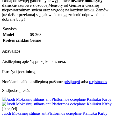
Dodaj do swojej garderoby te wyjątkowe
beżowe mokasyny
damskie
ażurowe z ozdobą Mensory od
Gemre
ir ciesz się
niepowtarzalnym stylem oraz wygodą na każdym kroku. Zamów
już dziś ir przekonaj się, jak wiele mogą zmienić odpowiednio
dobrane buty!
Savybės
Model
68-363
Prekės ženklas
Gemre
Apžvalgos
Atsiliepimų apie šią prekę kol kas nėra.
Parašyti įvertinimą
Norėdami palikti atsiliepimą prašome
prisijungti
arba
registruotis
Susijusios prekės
Į krepšelį
Juodi Mokasinų stiliaus ant Platformos ocieplane Kailiuku Kirby