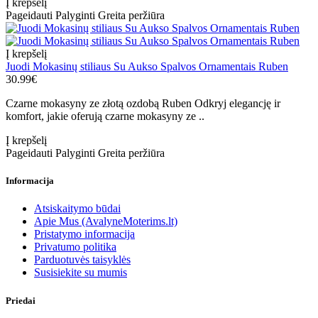
Į krepšelį
Pageidauti
Palyginti
Greita peržiūra
Į krepšelį
Juodi Mokasinų stiliaus Su Aukso Spalvos Ornamentais Ruben
30.99€
Czarne mokasyny ze złotą ozdobą Ruben Odkryj elegancję ir
komfort, jakie oferują czarne mokasyny ze ..
Į krepšelį
Pageidauti
Palyginti
Greita peržiūra
Informacija
Atsiskaitymo būdai
Apie Mus (AvalyneMoterims.lt)
Pristatymo informacija
Privatumo politika
Parduotuvės taisyklės
Susisiekite su mumis
Priedai