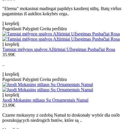
"Eleena" mokasinai madingai papildys kasdienį stilių. Batų viršus
pagamintas iš aukštos kokybės orga..
Į krepšelį
Pageidauti
Palyginti
Greita peržiūra
Į krepšelį
Tamsiai mėlynos spalvos Ažūriniai Užsegimas Pusbačiai Rosa
35.99€
..
Į krepšelį
Pageidauti
Palyginti
Greita peržiūra
Į krepšelį
Juodi Mokasinų stiliaus Su Ornamentais Namal
23.99€
Czarne mokasyny z ozdobą Namal to doskonały wybór dla osób
poszukujących niedrogich butów, które są ..