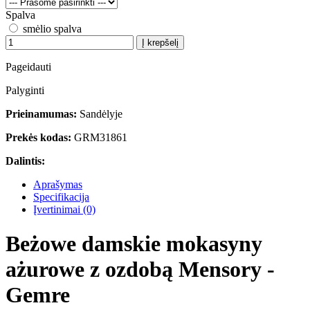
Spalva
smėlio spalva
Į krepšelį
Pageidauti
Palyginti
Prieinamumas:
Sandėlyje
Prekės kodas:
GRM31861
Dalintis:
Aprašymas
Specifikacija
Įvertinimai (0)
Beżowe damskie mokasyny
ażurowe z ozdobą Mensory -
Gemre