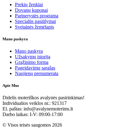
Prekių ženklai
Dovanų kuponai
Partnerystės programa
Specialūs pasiūlymai
Svetainės žemėlapis
Mano paskyra
Mano paskyra
Užsakymų istorija
Grąžinimo forma
Pageidavimų sąrašas
Naujienų prenumerata
Apie Mus
Didelis moteriškos avalynės pasirinkimas!
Individualios veiklos nr.: 921317
El. paštas: info@avalynemoterims.lt
Darbo laikas: I-V: 09:00-17:00
© Visos teisės saugomos 2026