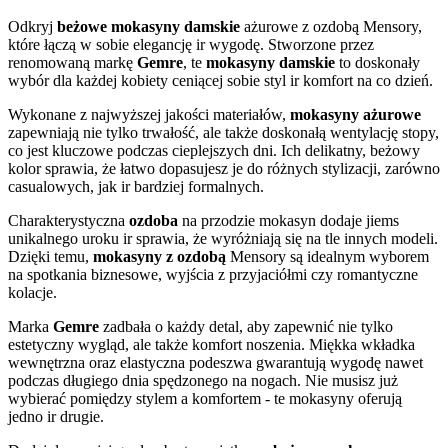
Odkryj
beżowe mokasyny damskie
ażurowe z ozdobą Mensory,
które łączą w sobie elegancję ir wygodę. Stworzone przez
renomowaną markę
Gemre
, te
mokasyny damskie
to doskonały
wybór dla każdej kobiety ceniącej sobie styl ir komfort na co dzień.
Wykonane z najwyższej jakości materiałów,
mokasyny ażurowe
zapewniają nie tylko trwałość, ale także doskonałą wentylację stopy,
co jest kluczowe podczas cieplejszych dni. Ich delikatny, beżowy
kolor sprawia, że łatwo dopasujesz je do różnych stylizacji, zarówno
casualowych, jak ir bardziej formalnych.
Charakterystyczna
ozdoba
na przodzie mokasyn dodaje jiems
unikalnego uroku ir sprawia, że wyróżniają się na tle innych modeli.
Dzięki temu,
mokasyny z ozdobą
Mensory są idealnym wyborem
na spotkania biznesowe, wyjścia z przyjaciółmi czy romantyczne
kolacje.
Marka
Gemre
zadbała o każdy detal, aby zapewnić nie tylko
estetyczny wygląd, ale także komfort noszenia. Miękka wkładka
wewnętrzna oraz elastyczna podeszwa gwarantują wygodę nawet
podczas długiego dnia spędzonego na nogach. Nie musisz już
wybierać pomiędzy stylem a komfortem - te mokasyny oferują
jedno ir drugie.