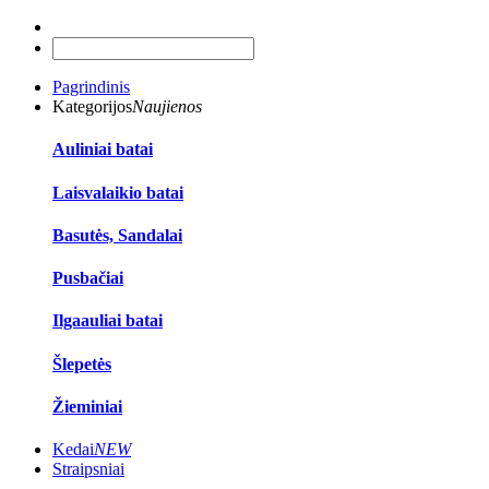
Pagrindinis
Kategorijos
Naujienos
Auliniai batai
Laisvalaikio batai
Basutės, Sandalai
Pusbačiai
Ilgaauliai batai
Šlepetės
Žieminiai
Kedai
NEW
Straipsniai