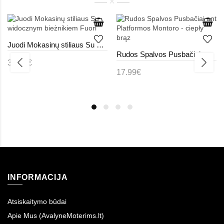
Juodi Mokasinų stiliaus Su widocznym bieżnikiem Fuori
Rudos Spalvos Pusbačiai ant Platformos Montoro - ciepły brąz
32.99€
17.99€
INFORMACIJA
Atsiskaitymo būdai
Apie Mus (AvalyneMoterims.lt)