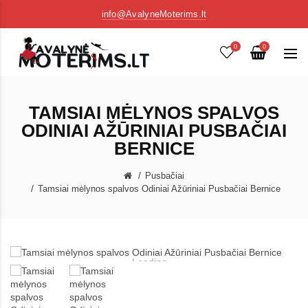
info@AvalyneMoterims.lt
0
0
TAMSIAI MĖLYNOS SPALVOS
ODINIAI AŽŪRINIAI PUSBAČIAI
BERNICE
Pusbačiai
Tamsiai mėlynos spalvos Odiniai Ažūriniai Pusbačiai Bernice
Loading...