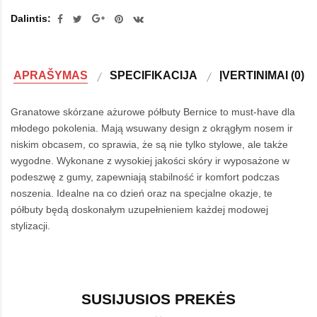
Dalintis:
APRAŠYMAS
SPECIFIKACIJA
ĮVERTINIMAI (0)
Granatowe skórzane ażurowe półbuty Bernice to must-have dla
młodego pokolenia. Mają wsuwany design z okrągłym nosem ir
niskim obcasem, co sprawia, że są nie tylko stylowe, ale także
wygodne. Wykonane z wysokiej jakości skóry ir wyposażone w
podeszwę z gumy, zapewniają stabilność ir komfort podczas
noszenia. Idealne na co dzień oraz na specjalne okazje, te
półbuty będą doskonałym uzupełnieniem każdej modowej
stylizacji.
SUSIJUSIOS PREKĖS