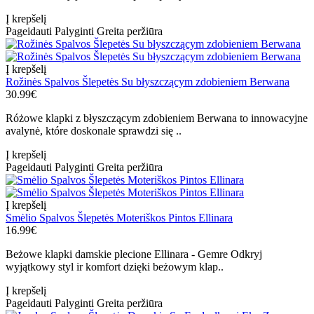
Į krepšelį
Pageidauti
Palyginti
Greita peržiūra
Į krepšelį
Rožinės Spalvos Šlepetės Su błyszczącym zdobieniem Berwana
30.99€
Różowe klapki z błyszczącym zdobieniem Berwana to innowacyjne
avalynė, które doskonale sprawdzi się ..
Į krepšelį
Pageidauti
Palyginti
Greita peržiūra
Į krepšelį
Smėlio Spalvos Šlepetės Moteriškos Pintos Ellinara
16.99€
Beżowe klapki damskie plecione Ellinara - Gemre Odkryj
wyjątkowy styl ir komfort dzięki beżowym klap..
Į krepšelį
Pageidauti
Palyginti
Greita peržiūra