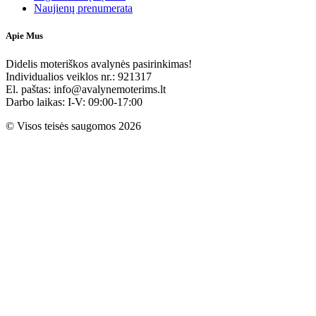
Naujienų prenumerata
Apie Mus
Didelis moteriškos avalynės pasirinkimas!
Individualios veiklos nr.: 921317
El. paštas: info@avalynemoterims.lt
Darbo laikas: I-V: 09:00-17:00
© Visos teisės saugomos 2026