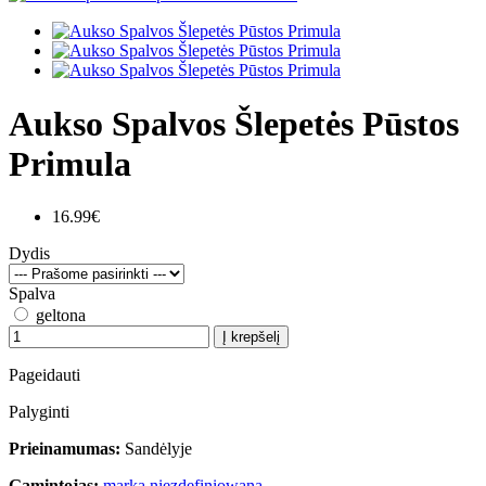
Aukso Spalvos Šlepetės Pūstos
Primula
16.99€
Dydis
Spalva
geltona
Į krepšelį
Pageidauti
Palyginti
Prieinamumas:
Sandėlyje
Gamintojas:
marka niezdefiniowana