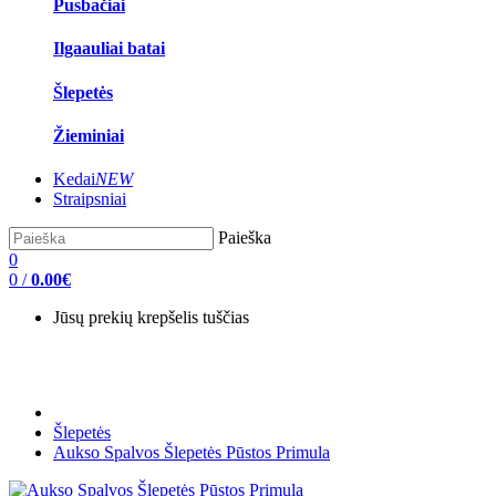
Pusbačiai
Ilgaauliai batai
Šlepetės
Žieminiai
Kedai
NEW
Straipsniai
Paieška
0
0
/
0.00€
Jūsų prekių krepšelis tuščias
Šlepetės
Aukso Spalvos Šlepetės Pūstos Primula