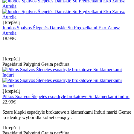
Į krepšelį
Juodos Spalvos Šlepetės Damskie Su Frędzelkami Eko Zamsz
Aurelia
18.99€
..
Į krepšelį
Pageidauti
Palyginti
Greita peržiūra
Į krepšelį
Pilkos Spalvos Šlepetės espadryle brokatowe Su klamerkami Induri
22.99€
Szare klapki espadryle brokatowe z klamerkami Induri marki Gemre
to idealny wybór dla kobiet ceniący..
Į krepšelį
Pageidauti
Palyginti
Greita peržiūra