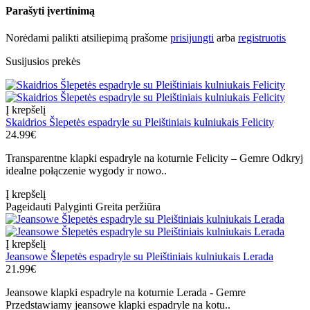
Parašyti įvertinimą
Norėdami palikti atsiliepimą prašome
prisijungti
arba
registruotis
Susijusios prekės
Į krepšelį
Skaidrios Šlepetės espadryle su Pleištiniais kulniukais Felicity
24.99€
Transparentne klapki espadryle na koturnie Felicity – Gemre Odkryj
idealne połączenie wygody ir nowo..
Į krepšelį
Pageidauti
Palyginti
Greita peržiūra
Į krepšelį
Jeansowe Šlepetės espadryle su Pleištiniais kulniukais Lerada
21.99€
Jeansowe klapki espadryle na koturnie Lerada - Gemre
Przedstawiamy jeansowe klapki espadryle na kotu..