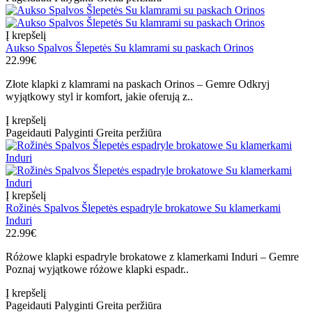
Į krepšelį
Aukso Spalvos Šlepetės Su klamrami su paskach Orinos
22.99€
Złote klapki z klamrami na paskach Orinos – Gemre Odkryj
wyjątkowy styl ir komfort, jakie oferują z..
Į krepšelį
Pageidauti
Palyginti
Greita peržiūra
Į krepšelį
Rožinės Spalvos Šlepetės espadryle brokatowe Su klamerkami
Induri
22.99€
Różowe klapki espadryle brokatowe z klamerkami Induri – Gemre
Poznaj wyjątkowe różowe klapki espadr..
Į krepšelį
Pageidauti
Palyginti
Greita peržiūra