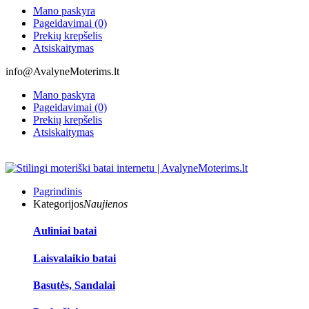
Mano paskyra
Pageidavimai (0)
Prekių krepšelis
Atsiskaitymas
info@AvalyneMoterims.lt
Mano paskyra
Pageidavimai (0)
Prekių krepšelis
Atsiskaitymas
Pagrindinis
Kategorijos
Naujienos
Auliniai batai
Laisvalaikio batai
Basutės, Sandalai