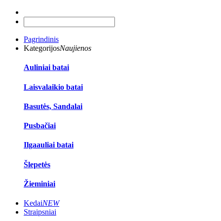
Pagrindinis
Kategorijos
Naujienos
Auliniai batai
Laisvalaikio batai
Basutės, Sandalai
Pusbačiai
Ilgaauliai batai
Šlepetės
Žieminiai
Kedai
NEW
Straipsniai