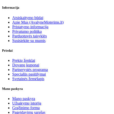
Informacija
Atsiskaitymo būdai
Apie Mus (AvalyneMoterims.lt)
Pristatymo informacija
Privatumo politika
Parduotuvės taisyklės
Susisiekite su mumis
Priedai
Prekių ženklai
Dovanų kuponai
Partnerystės programa
Specialūs pasiūlymai
Svetainės žemėlapis
Mano paskyra
Mano paskyra
Užsakymų istorija
Grąžinimo forma
Pageidavimų sąrašas