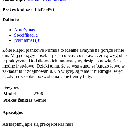
Prekės kodas:
GRM29450
Dalintis:
Aprašymas
Specifikacija
Įvertinimai (0)
Żółte klapki piankowe Primula to idealne avalynė na gorące letnie
dni. Mają okrągły nosek ir płaski obcas, co sprawia, że są wygodne
ir praktyczne. Dodatkowo ich innowacyjny design sprawia, że są
modne ir stylowe. Dzięki temu, że są wsuwane, są bardzo łatwe w
zakładaniu ir zdejmowaniu. Co więcej, są tanie ir niedrogie, więc
każdy może sobie pozwolić na takie trendy buty.
Savybės
Model
2306
Prekės ženklas
Gemre
Apžvalgos
Atsiliepimų apie šią prekę kol kas nėra.