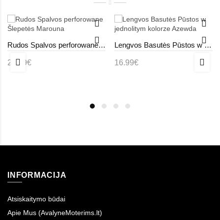
Rudos Spalvos perforowane Šlepetės Marouna
Lengvos Basutės Pūstos w jednolitym kolorze Azewda
23.99€
16.99€
INFORMACIJA
Atsiskaitymo būdai
Apie Mus (AvalyneMoterims.lt)