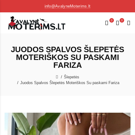
info@AvalyneMoterims.lt
0
0
JUODOS SPALVOS ŠLEPETĖS
MOTERIŠKOS SU PASKAMI
FARIZA
Šlepetės
Juodos Spalvos Šlepetės Moteriškos Su paskami Fariza