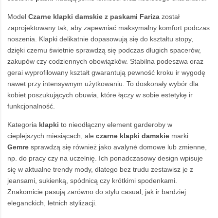
Model
Czarne klapki damskie z paskami Fariza
został
zaprojektowany tak, aby zapewniać maksymalny komfort podczas
noszenia. Klapki delikatnie dopasowują się do kształtu stopy,
dzięki czemu świetnie sprawdzą się podczas długich spacerów,
zakupów czy codziennych obowiązków. Stabilna podeszwa oraz
gerai wyprofilowany kształt gwarantują pewność kroku ir wygodę
nawet przy intensywnym użytkowaniu. To doskonały wybór dla
kobiet poszukujących obuwia, które łączy w sobie estetykę ir
funkcjonalność.
Kategoria
klapki
to nieodłączny element garderoby w
cieplejszych miesiącach, ale
czarne klapki damskie
marki
Gemre
sprawdzą się również jako avalynė domowe lub zmienne,
np. do pracy czy na uczelnię. Ich ponadczasowy design wpisuje
się w aktualne trendy mody, dlatego bez trudu zestawisz je z
jeansami, sukienką, spódnicą czy krótkimi spodenkami.
Znakomicie pasują zarówno do stylu casual, jak ir bardziej
eleganckich, letnich stylizacji.