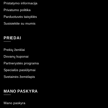
Pristatymo informacija
Privatumo politika
Parduotuvės taisyklės
Susisiekite su mumis
PRIEDAI
Prekių ženklai
Dovanų kuponai
Partnerystės programa
Specialūs pasiūlymai
Svetainės žemėlapis
MANO PASKYRA
Mano paskyra