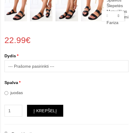
22.99€
Dydis
Spalva
juodas
Į KREPŠELĮ