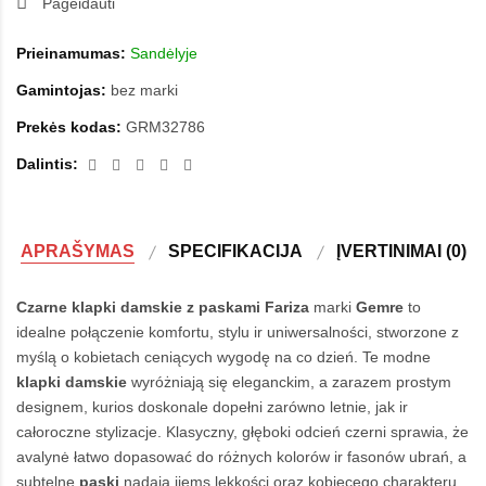
Pageidauti
Prieinamumas:
Sandėlyje
Gamintojas:
bez marki
Prekės kodas:
GRM32786
Dalintis:
APRAŠYMAS
SPECIFIKACIJA
ĮVERTINIMAI (0)
Czarne klapki damskie z paskami Fariza
marki
Gemre
to
idealne połączenie komfortu, stylu ir uniwersalności, stworzone z
myślą o kobietach ceniących wygodę na co dzień. Te modne
klapki damskie
wyróżniają się eleganckim, a zarazem prostym
designem, kurios doskonale dopełni zarówno letnie, jak ir
całoroczne stylizacje. Klasyczny, głęboki odcień czerni sprawia, że
avalynė łatwo dopasować do różnych kolorów ir fasonów ubrań, a
subtelne
paski
nadają jiems lekkości oraz kobiecego charakteru.