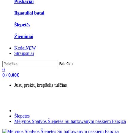
Pusbačiai
Ilgaauliai batai
Šlepetės
Žieminiai
Kedai
NEW
Straipsniai
Paieška
0
0
/
0.00€
Jūsų prekių krepšelis tuščias
Šlepetės
Mėlynos Spalvos Šlepetės Su haftowanym paskiem Fargiza