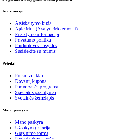
Informacija
Atsiskaitymo būdai
Apie Mus (AvalyneMoterims.lt)
Pristatymo informacija
Privatumo politika
Parduotuvės taisyklės
Susisiekite su mumis
Priedai
Prekių ženklai
Dovanų kuponai
Partnerystės programa
Specialūs pasiūlymai
Svetainės žemėlapis
Mano paskyra
Mano paskyra
Užsakymų istorija
Grąžinimo forma
Pageidavimų sąrašas