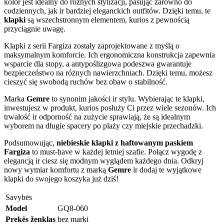
kolor jest idealny do różnych stylizacji, pasując zarówno do
codziennych, jak ir bardziej eleganckich outfitów. Dzięki temu, te
klapki
są wszechstronnym elementem, kurios z pewnością
przyciągnie uwagę.
Klapki z serii Fargiza zostały zaprojektowane z myślą o
maksymalnym komforcie. Ich ergonomiczna konstrukcja zapewnia
wsparcie dla stopy, a antypoślizgowa podeszwa gwarantuje
bezpieczeństwo na różnych nawierzchniach. Dzięki temu, możesz
cieszyć się swobodą ruchów bez obaw o stabilność.
Marka
Gemre
to synonim jakości ir stylu. Wybierając te klapki,
inwestujesz w produkt, kurios posłuży Ci przez wiele sezonów. Ich
trwałość ir odporność na zużycie sprawiają, że są idealnym
wyborem na długie spacery po plaży czy miejskie przechadzki.
Podsumowując,
niebieskie klapki z haftowanym paskiem
Fargiza
to must-have w każdej letniej szafie. Połącz wygodę z
elegancją ir ciesz się modnym wyglądem każdego dnia. Odkryj
nowy wymiar komfortu z marką
Gemre
ir dodaj te wyjątkowe
klapki do swojego koszyka już dziś!
Savybės
Model
GQ8-060
Prekės ženklas
bez marki