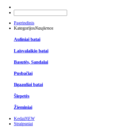
Pagrindinis
Kategorijos
Naujienos
Auliniai batai
Laisvalaikio batai
Basutės, Sandalai
Pusbačiai
Ilgaauliai batai
Šlepetės
Žieminiai
Kedai
NEW
Straipsniai