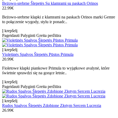
Beżowo-srebrne Šlepetės Su klamrami su paskach Orinos
22.99€
Beżowo-srebrne klapki z klamrami na paskach Orinos marki Gemre
to połączenie wygody, stylu ir ponadc..
Į krepšelį
Pageidauti
Palyginti
Greita peržiūra
Į krepšelį
Violetinės Spalvos Šlepetės Pūstos Primula
20.99€
Fioletowe klapki piankowe Primula to wyjątkowe avalynė, które
świetnie sprawdzi się na gorące letnie..
Į krepšelį
Pageidauti
Palyginti
Greita peržiūra
Į krepšelį
Rudos Spalvos Šlepetės Zdobione Złotym Sercem Lucrezia
26.99€