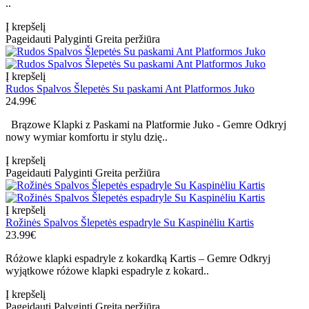
..
Į krepšelį
Pageidauti
Palyginti
Greita peržiūra
Į krepšelį
Rudos Spalvos Šlepetės Su paskami Ant Platformos Juko
24.99€
Brązowe Klapki z Paskami na Platformie Juko - Gemre Odkryj
nowy wymiar komfortu ir stylu dzię..
Į krepšelį
Pageidauti
Palyginti
Greita peržiūra
Į krepšelį
Rožinės Spalvos Šlepetės espadryle Su Kaspinėliu Kartis
23.99€
Różowe klapki espadryle z kokardką Kartis – Gemre Odkryj
wyjątkowe różowe klapki espadryle z kokard..
Į krepšelį
Pageidauti
Palyginti
Greita peržiūra