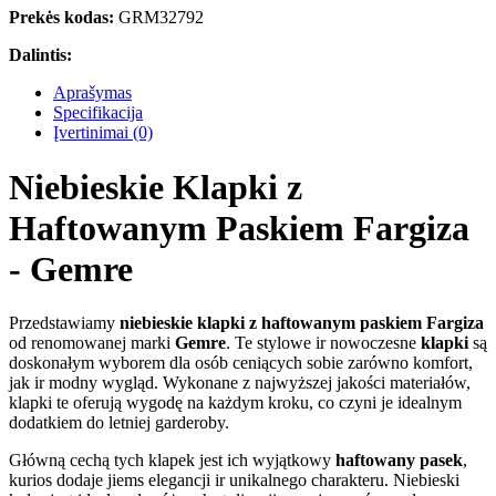
Prekės kodas:
GRM32792
Dalintis:
Aprašymas
Specifikacija
Įvertinimai (0)
Niebieskie Klapki z
Haftowanym Paskiem Fargiza
- Gemre
Przedstawiamy
niebieskie klapki z haftowanym paskiem Fargiza
od renomowanej marki
Gemre
. Te stylowe ir nowoczesne
klapki
są
doskonałym wyborem dla osób ceniących sobie zarówno komfort,
jak ir modny wygląd. Wykonane z najwyższej jakości materiałów,
klapki te oferują wygodę na każdym kroku, co czyni je idealnym
dodatkiem do letniej garderoby.
Główną cechą tych klapek jest ich wyjątkowy
haftowany pasek
,
kurios dodaje jiems elegancji ir unikalnego charakteru. Niebieski