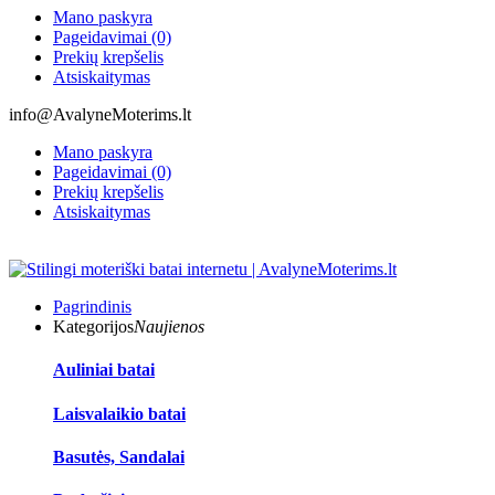
Mano paskyra
Pageidavimai (0)
Prekių krepšelis
Atsiskaitymas
info@AvalyneMoterims.lt
Mano paskyra
Pageidavimai (0)
Prekių krepšelis
Atsiskaitymas
Pagrindinis
Kategorijos
Naujienos
Auliniai batai
Laisvalaikio batai
Basutės, Sandalai