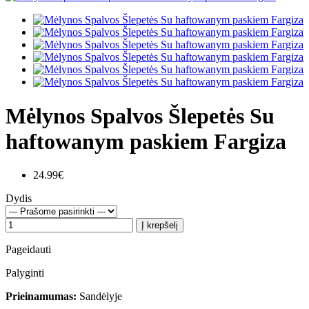
Mėlynos Spalvos Šlepetės Su
haftowanym paskiem Fargiza
24.99€
Dydis
Į krepšelį
Pageidauti
Palyginti
Prieinamumas:
Sandėlyje