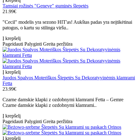
Į krepšelį
Tamsiai rožinės "Geneve" guminės šlepetės
21.99€
"Cecil" modelis yra sezono HIT'as! Aukštas padas yra neįtikėtinai
patogus, o kartu su stilinga viršu..
Į krepšelį
Pageidauti
Palyginti
Greita peržiūra
Į krepšelį
Juodos Spalvos Moteriškos Šlepetės Su Dekoratyvinėmis klamrami
Fetta
23.99€
Czarne damskie klapki z ozdobnymi klamrami Fetta – Gemre
Czarne damskie klapki z ozdobnymi klamrami..
Į krepšelį
Pageidauti
Palyginti
Greita peržiūra
Į krepšelį