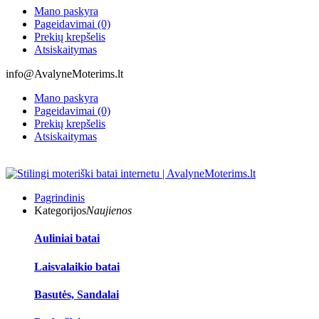
Mano paskyra
Pageidavimai (0)
Prekių krepšelis
Atsiskaitymas
info@AvalyneMoterims.lt
Mano paskyra
Pageidavimai (0)
Prekių krepšelis
Atsiskaitymas
Pagrindinis
Kategorijos
Naujienos
Auliniai batai
Laisvalaikio batai
Basutės, Sandalai