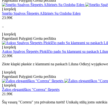
Pageidauti
Palyginti
Greita peržiūra
Į krepšelį
Smėlio Spalvos Šlepetės Ažūrinės Su Ozdobą Eden
23.99€
..
Į krepšelį
Pageidauti
Palyginti
Greita peržiūra
Į krepšelį
Aukso Spalvos Šlepetės Plokščio pado Su klamrami su paskach Lilu
22.99€
Złote klapki płaskie z klamrami na paskach Liluna Odkryj wyjątkowe z
Į krepšelį
Pageidauti
Palyginti
Greita peržiūra
Į krepšelį
Žalios elegantiškos "Correra" šlepetės
21.99€
Šią vasarą "Correra" yra privaloma turėti! Unikalų stilių joms suteikia