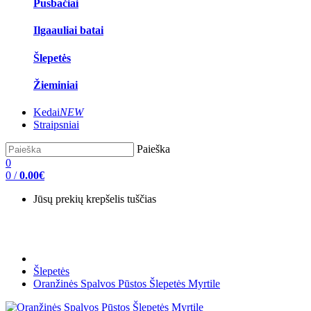
Pusbačiai
Ilgaauliai batai
Šlepetės
Žieminiai
Kedai
NEW
Straipsniai
Paieška
0
0
/
0.00€
Jūsų prekių krepšelis tuščias
Šlepetės
Oranžinės Spalvos Pūstos Šlepetės Myrtile