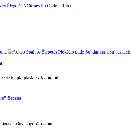
na
łote klapki płaskie z klamrami n..
 pintas viršus, papuoštas smu..