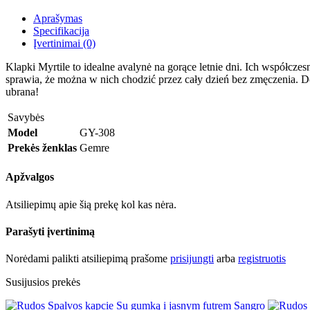
Aprašymas
Specifikacija
Įvertinimai (0)
Klapki Myrtile to idealne avalynė na gorące letnie dni. Ich współcz
sprawia, że można w nich chodzić przez cały dzień bez zmęczenia. Do
ubrana!
Savybės
Model
GY-308
Prekės ženklas
Gemre
Apžvalgos
Atsiliepimų apie šią prekę kol kas nėra.
Parašyti įvertinimą
Norėdami palikti atsiliepimą prašome
prisijungti
arba
registruotis
Susijusios prekės