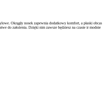
 stylowe. Okrągły nosek zapewnia dodatkowy komfort, a płaski obcas
atwe do założenia. Dzięki nim zawsze będziesz na czasie ir modnie