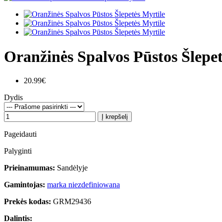
Oranžinės Spalvos Pūstos Šlepet
20.99€
Dydis
Į krepšelį
Pageidauti
Palyginti
Prieinamumas:
Sandėlyje
Gamintojas:
marka niezdefiniowana
Prekės kodas:
GRM29436
Dalintis: