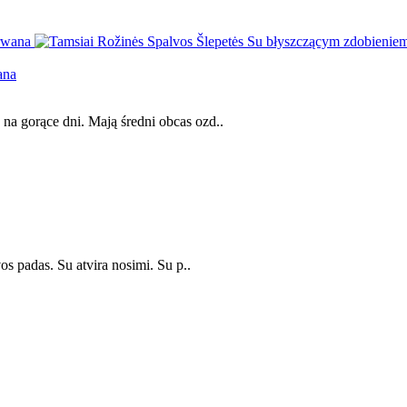
ana
a gorące dni. Mają średni obcas ozd..
s padas. Su atvira nosimi. Su p..