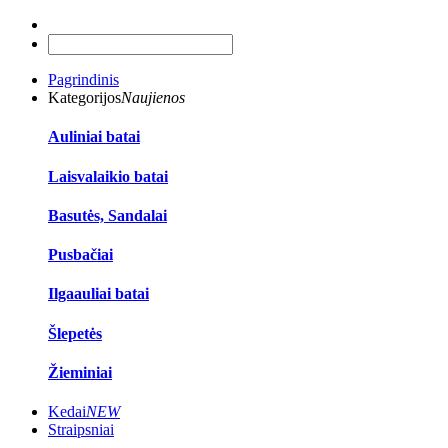
Pagrindinis
Kategorijos
Naujienos
Auliniai batai
Laisvalaikio batai
Basutės, Sandalai
Pusbačiai
Ilgaauliai batai
Šlepetės
Žieminiai
Kedai
NEW
Straipsniai