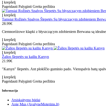
Į krepšelį
Pageidauti
Palyginti
Greita peržiūra
Į krepšelį
Tamsiai Rožinės Spalvos Šlepetės Su błyszczącym zdobieniem Berw
28.99€
Ciemnoróżowe klapki z błyszczącym zdobieniem Berwana są idealne n
Į krepšelį
Pageidauti
Palyginti
Greita peržiūra
Į krepšelį
Žalios šlepetės su kailiu Karsyn
21.99€
"Karsyn" šlepetės. Ant plokščio guminio pado. Vienspalvis batų spalvo
Į krepšelį
Pageidauti
Palyginti
Greita peržiūra
Informacija
Atsiskaitymo būdai
Apie Mus (AvalyneMoterims.lt)