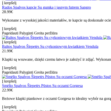
Į krepšelį
Rudos Spalvos kapcie Su gumką i jasnym futrem Sangro
28.99€
Wykonane z wysokiej jakości materiałów, te kapcie są doskonale ociepl
Į krepšelį
Pageidauti
Palyginti
Greita peržiūra
Į krepšelį
Baltos Spalvos Šlepetės Su cyrkoniowym kwiatkiem Vendula
21.99€
Klapki są wsuwane, dzięki czemu łatwo je założyć ir zdjąć. Wykonan
Į krepšelį
Pageidauti
Palyginti
Greita peržiūra
Į krepšelį
Smėlio Spalvos Šlepetės Pūstos Su oczami Gorgesa
22.99€
Beżowe klapki piankowe z oczami Gorgesa to idealny wybór na gorące
Į krepšelį