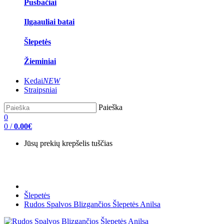
Pusbačiai
Ilgaauliai batai
Šlepetės
Žieminiai
Kedai
NEW
Straipsniai
Paieška
0
0
/
0.00€
Jūsų prekių krepšelis tuščias
Šlepetės
Rudos Spalvos Blizgančios Šlepetės Anilsa