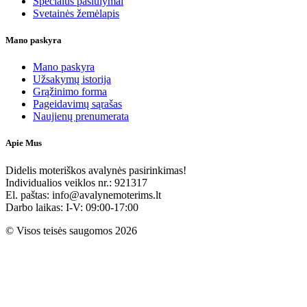
Specialūs pasiūlymai
Svetainės žemėlapis
Mano paskyra
Mano paskyra
Užsakymų istorija
Grąžinimo forma
Pageidavimų sąrašas
Naujienų prenumerata
Apie Mus
Didelis moteriškos avalynės pasirinkimas!
Individualios veiklos nr.: 921317
El. paštas: info@avalynemoterims.lt
Darbo laikas: I-V: 09:00-17:00
© Visos teisės saugomos 2026