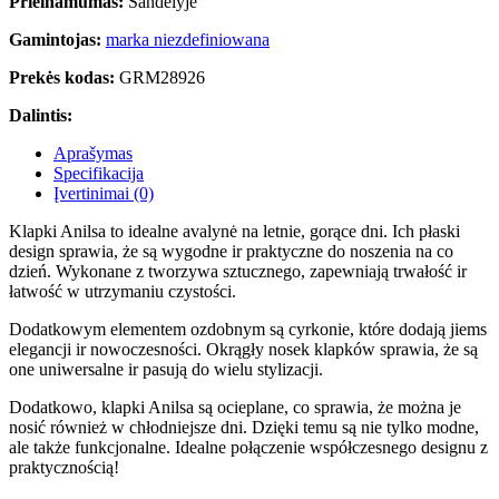
Prieinamumas:
Sandėlyje
Gamintojas:
marka niezdefiniowana
Prekės kodas:
GRM28926
Dalintis:
Aprašymas
Specifikacija
Įvertinimai (0)
Klapki Anilsa to idealne avalynė na letnie, gorące dni. Ich płaski
design sprawia, że są wygodne ir praktyczne do noszenia na co
dzień. Wykonane z tworzywa sztucznego, zapewniają trwałość ir
łatwość w utrzymaniu czystości.
Dodatkowym elementem ozdobnym są cyrkonie, które dodają jiems
elegancji ir nowoczesności. Okrągły nosek klapków sprawia, że są
one uniwersalne ir pasują do wielu stylizacji.
Dodatkowo, klapki Anilsa są ocieplane, co sprawia, że można je
nosić również w chłodniejsze dni. Dzięki temu są nie tylko modne,
ale także funkcjonalne. Idealne połączenie współczesnego designu z
praktycznością!