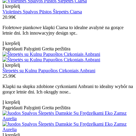
Į krepšelį
Violetinės Spalvos Pūstos Šlepetės Ciarsa
20.99€
Fioletowe piankowe klapki Ciarsa to idealne avalynė na gorące
letnie dni. Ich innowacyjny design spr..
Į krepšelį
Pageidauti
Palyginti
Greita peržiūra
Į krepšelį
Šlepetės su Kulnu Papuoštos Cirkoniais Anbrani
25.99€
Klapki na słupku zdobione cyrkoniami Anbrani to idealny wybór na
gorące letnie dni. Ich okrągły nose..
Į krepšelį
Pageidauti
Palyginti
Greita peržiūra
Į krepšelį