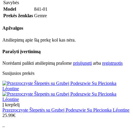
Savybės
Model
841-01
Prekės ženklas
Gemre
Apžvalgos
Atsiliepimų apie šią prekę kol kas nėra.
Parašyti įvertinimą
Norėdami palikti atsiliepimą prašome
prisijungti
arba
registruotis
Susijusios prekės
Į krepšelį
Przezroczyste Šlepetės su Grubej Podeszwie Su Plecionką Léontine
25.99€
..