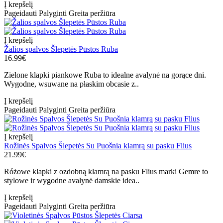
Į krepšelį
Pageidauti
Palyginti
Greita peržiūra
Į krepšelį
Žalios spalvos Šlepetės Pūstos Ruba
16.99€
Zielone klapki piankowe Ruba to idealne avalynė na gorące dni.
Wygodne, wsuwane na płaskim obcasie z..
Į krepšelį
Pageidauti
Palyginti
Greita peržiūra
Į krepšelį
Rožinės Spalvos Šlepetės Su Puošnia klamrą su pasku Flius
21.99€
Różowe klapki z ozdobną klamrą na pasku Flius marki Gemre to
stylowe ir wygodne avalynė damskie idea..
Į krepšelį
Pageidauti
Palyginti
Greita peržiūra