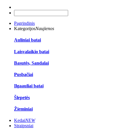
Pagrindinis
Kategorijos
Naujienos
Auliniai batai
Laisvalaikio batai
Basutės, Sandalai
Pusbačiai
Ilgaauliai batai
Šlepetės
Žieminiai
Kedai
NEW
Straipsniai