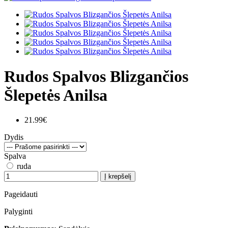
Rudos Spalvos Blizgančios
Šlepetės Anilsa
21.99€
Dydis
Spalva
ruda
Į krepšelį
Pageidauti
Palyginti