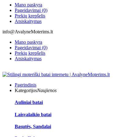
Mano paskyra
Pageidavimai (0)
Prekių krepšelis
Atsiskaitymas
info@AvalyneMoterims.lt
Mano paskyra
Pageidavimai (0)
Prekių krepšelis
Atsiskaitymas
Pagrindinis
Kategorijos
Naujienos
Auliniai batai
Laisvalaikio batai
Basutės, Sandalai