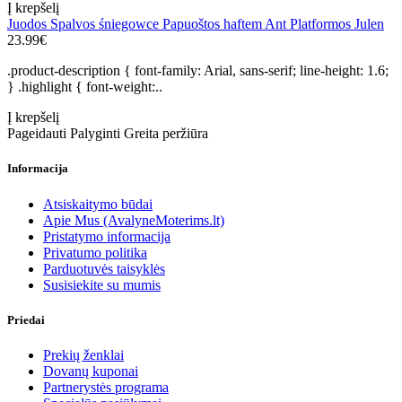
Į krepšelį
Juodos Spalvos śniegowce Papuoštos haftem Ant Platformos Julen
23.99€
.product-description { font-family: Arial, sans-serif; line-height: 1.6;
} .highlight { font-weight:..
Į krepšelį
Pageidauti
Palyginti
Greita peržiūra
Informacija
Atsiskaitymo būdai
Apie Mus (AvalyneMoterims.lt)
Pristatymo informacija
Privatumo politika
Parduotuvės taisyklės
Susisiekite su mumis
Priedai
Prekių ženklai
Dovanų kuponai
Partnerystės programa