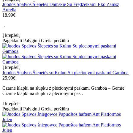
Juodos Spalvos Šlepetės Damskie Su Frędzelkami Eko Zamsz
Aurelia
18.99€
..
Į krepšelį
Pageidauti
Palyginti
Greita peržiūra
Į krepšelį
Juodos Spalvos Šlepetės su Kulnu Su plecionymi paskami Gamboa
25.99€
Czarne klapki na słupku z plecionymi paskami Gamboa – Gemre
Czarne klapki na słupku z plecionymi pas..
Į krepšelį
Pageidauti
Palyginti
Greita peržiūra