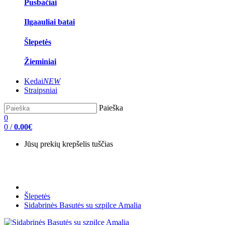
Pusbačiai
Ilgaauliai batai
Šlepetės
Žieminiai
Kedai
NEW
Straipsniai
Paieška
0
0
/
0.00€
Jūsų prekių krepšelis tuščias
Šlepetės
Sidabrinės Basutės su szpilce Amalia