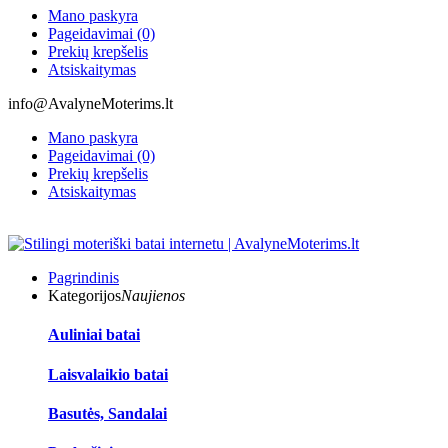
Mano paskyra
Pageidavimai (0)
Prekių krepšelis
Atsiskaitymas
info@AvalyneMoterims.lt
Mano paskyra
Pageidavimai (0)
Prekių krepšelis
Atsiskaitymas
Pagrindinis
Kategorijos
Naujienos
Auliniai batai
Laisvalaikio batai
Basutės, Sandalai