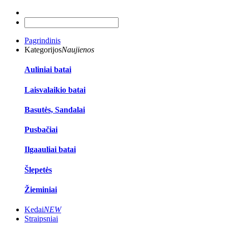
Pagrindinis
Kategorijos
Naujienos
Auliniai batai
Laisvalaikio batai
Basutės, Sandalai
Pusbačiai
Ilgaauliai batai
Šlepetės
Žieminiai
Kedai
NEW
Straipsniai