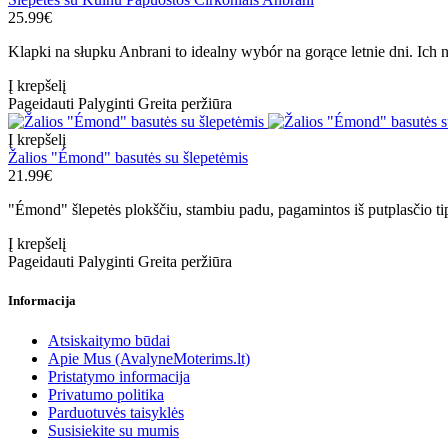
25.99€
Klapki na słupku Anbrani to idealny wybór na gorące letnie dni. Ich
Į krepšelį
Pageidauti
Palyginti
Greita peržiūra
Į krepšelį
Žalios "Émond" basutės su šlepetėmis
21.99€
"Émond" šlepetės plokščiu, stambiu padu, pagamintos iš putplasčio tip
Į krepšelį
Pageidauti
Palyginti
Greita peržiūra
Informacija
Atsiskaitymo būdai
Apie Mus (AvalyneMoterims.lt)
Pristatymo informacija
Privatumo politika
Parduotuvės taisyklės
Susisiekite su mumis