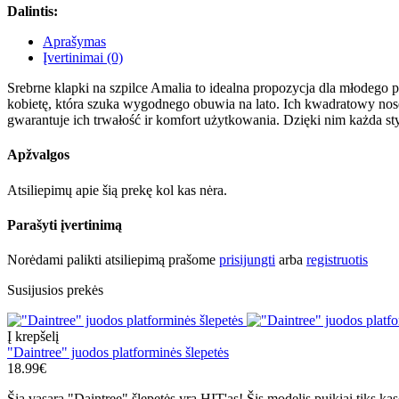
Dalintis:
Aprašymas
Įvertinimai (0)
Srebrne klapki na szpilce Amalia to idealna propozycja dla młodego p
kobietę, która szuka wygodnego obuwia na lato. Ich kwadratowy nose
gwarantuje ich trwałość ir komfort użytkowania. Dzięki nim każda st
Apžvalgos
Atsiliepimų apie šią prekę kol kas nėra.
Parašyti įvertinimą
Norėdami palikti atsiliepimą prašome
prisijungti
arba
registruotis
Susijusios prekės
Į krepšelį
"Daintree" juodos platforminės šlepetės
18.99€
Šią vasarą "Daintree" šlepetės yra HIT'as! Šis modelis puikiai tiks kasd