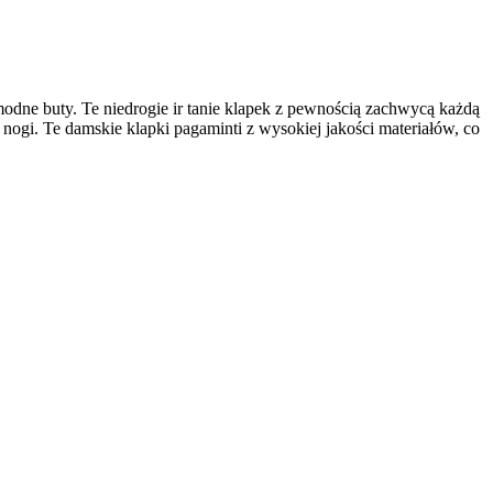
 modne buty. Te niedrogie ir tanie klapek z pewnością zachwycą każdą
ogi. Te damskie klapki pagaminti z wysokiej jakości materiałów, co