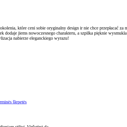
okolenia, które ceni sobie oryginalny design ir nie chce przepłacać za
k dodaje jiems nowoczesnego charakteru, a szpilka pięknie wysmukla n
ylizacja nabierze eleganckiego wyrazu!
ieniam stiliui. Viršutinė da..