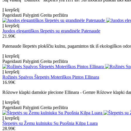
Į krepšelį
Pageidauti
Palyginti
Greita peržiūra
Į krepšelį
Juodos elegantiškos šlepetės su grandinėle Patenaude
21.99€
Patenaude šlepetės plokščiu kulnu, pagamintos tik iš ekologiškos odos.
Į krepšelį
Pageidauti
Palyginti
Greita peržiūra
Į krepšelį
Rožinės Spalvos Šlepetės Moteriškos Pintos Ellinara
16.99€
Różowe klapki damskie plecione Ellinara - Gemre Różowe klapki dams
Į krepšelį
Pageidauti
Palyginti
Greita peržiūra
Į krepšelį
Šlepetės su Žemu kulniuku Su Puošnia Kilpa Luara
28.99€