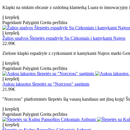
Klapki na niskim obcasie z ozdobną klamerką Luara to innowacyjny i
Į krepšelį
Pageidauti
Palyginti
Greita peržiūra
Į krepšelį
Žalios spalvos Šlepetės espadryle Su Cirkoniais i kamykami Najros
22.99€
Zielone klapki espadryle z cyrkoniami ir kamykami Najros marki Gem
Į krepšelį
Pageidauti
Palyginti
Greita peržiūra
Į krepšelį
Auksu lakuotos šlepetės su "Norcross" sagtimis
21.99€
"Norcross" platforminės šlepetės šią vasarą karaliaus ant jūsų kojų! Šis
Į krepšelį
Pageidauti
Palyginti
Greita peržiūra
Į krepšelį
Šlepetės su Kulnu Papuoštos Cirkoniais Anbrani