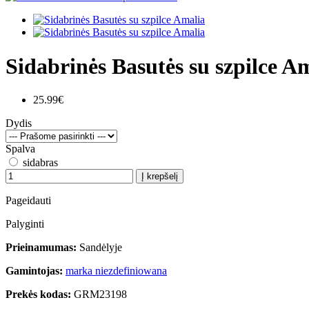
Sidabrinės Basutės su szpilce A
25.99€
Dydis
Spalva
sidabras
Į krepšelį
Pageidauti
Palyginti
Prieinamumas:
Sandėlyje
Gamintojas:
marka niezdefiniowana
Prekės kodas:
GRM23198