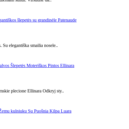
 Su elegantiška smailia nosele..
kie plecione Ellinara Odkryj sty..