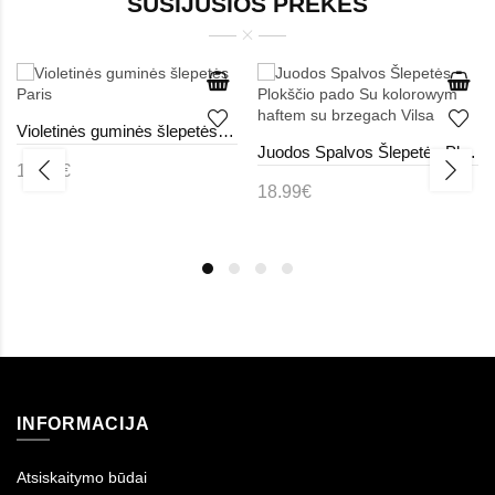
SUSIJUSIOS PREKĖS
Violetinės guminės šlepetės Paris
Juodos Spalvos Šlepetės Plokščio pado Su kolorowym haftem su brzegach Vilsa
17.99€
18.99€
INFORMACIJA
Atsiskaitymo būdai