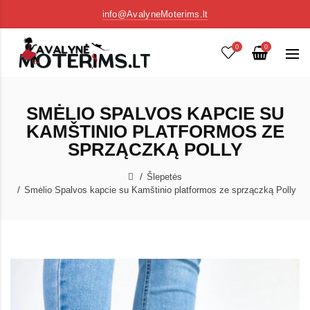
info@AvalyneMoterims.lt
0
0
SMĖLIO SPALVOS KAPCIE SU
KAMŠTINIO PLATFORMOS ZE
SPRZĄCZKĄ POLLY
Šlepetės
Smėlio Spalvos kapcie su Kamštinio platformos ze sprzączką Polly