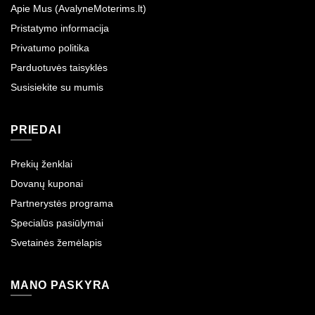
Apie Mus (AvalyneMoterims.lt)
Pristatymo informacija
Privatumo politika
Parduotuvės taisyklės
Susisiekite su mumis
PRIEDAI
Prekių ženklai
Dovanų kuponai
Partnerystės programa
Specialūs pasiūlymai
Svetainės žemėlapis
MANO PASKYRA