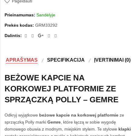
Pageidauti
Prieinamumas:
Sandėlyje
Prekės kodas:
GRM33292
Dalintis:
APRAŠYMAS
SPECIFIKACIJA
ĮVERTINIMAI (0)
BEŻOWE KAPCIE NA
KORKOWEJ PLATFORMIE ZE
SPRZĄCZKĄ POLLY – GEMRE
Odkryj wyjątkowe
beżowe
kapcie
na korkowej platformie
ze
sprzączką Polly marki
Gemre
, które łączą w sobie wygodę
domowego obuwia z modnym, miejskim stylem. Te stylowe
klapki
zostały zaprojektowane z myślą o kobietach ceniących komfort