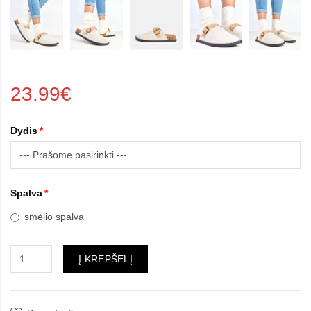
23.99€
Dydis
Spalva
smėlio spalva
Į KREPŠELĮ