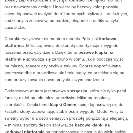
oraz nowoczesny design. Uniwersalny beżowy kolor pozwala
łatwo dopasować avalynė do różnorodnych stylizacji – od luźnych,
codziennych zestawów, po bardziej eleganckie outfity w stylu
casual chic.
Charakterystycznym elementem modelu Polly jest
korkowa
platforma
, która zapewnia doskonałą amortyzację ir wygodę
noszenia przez cały dzień. Dzięki temu
beżowe
klapki na
platformie
sprawdzą się zarówno w domu, jak ir podczas wyjść
na miasto, spacery czy szybkie zakupy. Dobrze wyprofilowana
podeszwa dba o prawidłowe ułożenie stopy, co przekłada się na
komfort użytkowania nawet przy dłuższym chodzeniu.
Dodatkowym atutem jest stylowa
sprzączka
, która nie tylko pełni
funkcję ozdobną, ale także umożliwia delikatną regulację
szerokości. Dzięki temu
klapki Gemre
lepiej dopasowują się do
kształtu stopy, zapewniając stabilność ir wygodę. Model Polly to
świetny wybór dla osób ceniących prostotę połączoną z elegancją
– minimalistyczny design sprawia, że
beżowe klapki
na
korkowej platformie
są ponadczasowe ir pasują do wielu stylów.