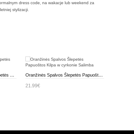
 formalnym dress code, na wakacje lub weekend za
niej stylizacji.
Juodos Spalvos Klasikinės Šlepetės Karime
Oranžinės Spalvos Šlepetės Papuoštos Kilpa w cyrkonie Salimba
21.99€
23.99€
Į krepšelį
Į krepše