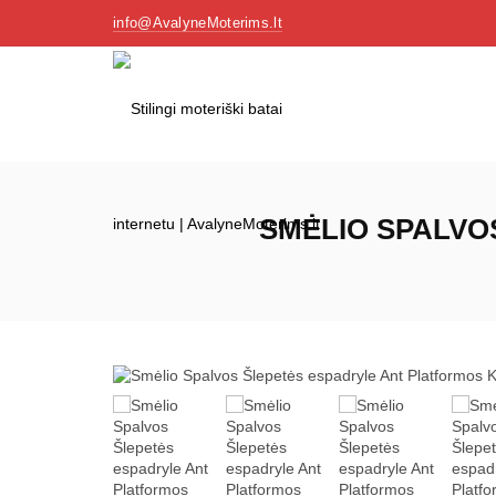
info@AvalyneMoterims.lt
SMĖLIO SPALVO