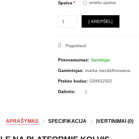
smėlio spalva
Spalva
Į KREPŠELĮ
Pageidauti
Prieinamumas:
Sandėlyje
Gamintojas:
marka niezdefiniowana
Prekės kodas:
GRM32502
Dalintis:
APRAŠYMAS
SPECIFIKACIJA
ĮVERTINIMAI (0)