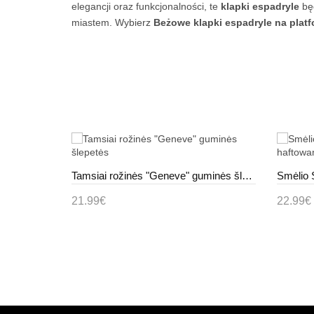
elegancji oraz funkcjonalności, te
klapki espadryle
bę
miastem. Wybierz
Beżowe klapki espadryle na platf
Baltos Spalvos Šlepetės Ant Platformos Linah
Tamsiai rožinės "Geneve" guminės šlepetės
21.99€
22.99€
Į krepšelį
Į kre