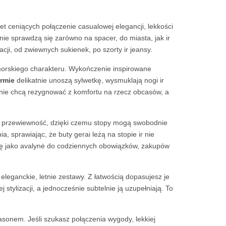
iet ceniących połączenie casualowej elegancji, lekkości
ie sprawdzą się zarówno na spacer, do miasta, jak ir
cji, od zwiewnych sukienek, po szorty ir jeansy.
omorskiego charakteru. Wykończenie inspirowane
ormie
delikatnie unoszą sylwetkę, wysmuklają nogi ir
 nie chcą rezygnować z komfortu na rzecz obcasów, a
ia przewiewność, dzięki czemu stopy mogą swobodnie
sprawiając, że buty gerai leżą na stopie ir nie
się jako avalynė do codziennych obowiązków, zakupów
eleganckie, letnie zestawy. Z łatwością dopasujesz je
stylizacji, a jednocześnie subtelnie ją uzupełniają. To
sonem. Jeśli szukasz połączenia wygody, lekkiej