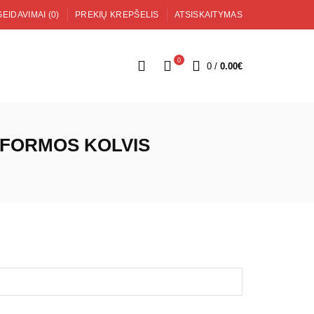
EIDAVIMAI (0)
PREKIŲ KREPŠELIS
ATSISKAITYMAS
0
0
/
0.00€
TFORMOS KOLVIS