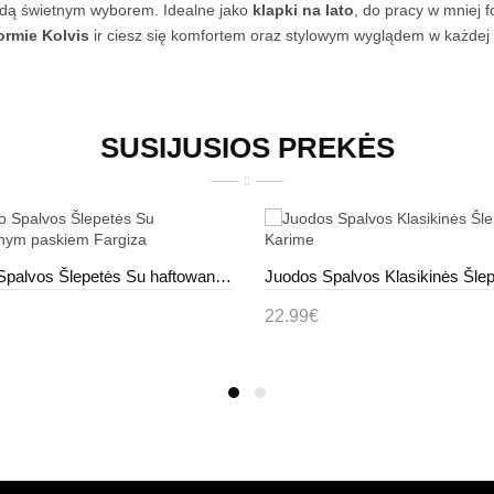
dą świetnym wyborem. Idealne jako
klapki na lato
, do pracy w mniej
ormie Kolvis
ir ciesz się komfortem oraz stylowym wyglądem w każdej let
SUSIJUSIOS PREKĖS
Smėlio Spalvos Šlepetės Su haftowanym paskiem Fargiza
22.99€
pšelį
Į krepšelį