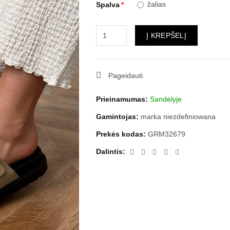
žalias
Spalva
Į KREPŠELĮ
Pageidauti
Prieinamumas:
Sandėlyje
Gamintojas:
marka niezdefiniowana
Prekės kodas:
GRM32679
Dalintis: