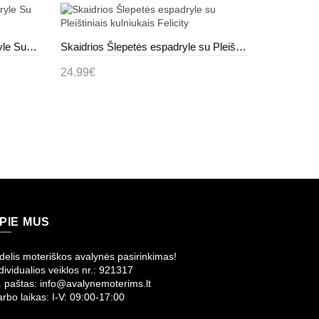
Raudonos š
Žalios spalvos Šlepetės espadryle Su Cirkoniais i kamykami Najros
Skaidrios Šlepetės espadryle su Pleištiniais kulniukais Felicity
18.99€
24.99€
Į krepše
Į krepšelį
PIE MUS
delis moteriškos avalynės pasirinkimas!
dividualios veiklos nr.: 921317
. paštas: info@avalynemoterims.lt
rbo laikas: I-V: 09:00-17:00