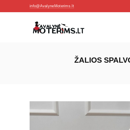
info@AvalyneMoterims.lt
ŽALIOS SPALV