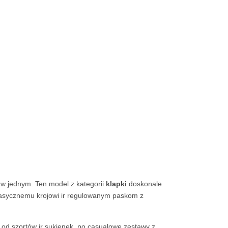
 w jednym. Ten model z kategorii
klapki
doskonale
klasycznemu krojowi ir regulowanym paskom z
– od szortów ir sukienek, po casualowe zestawy z