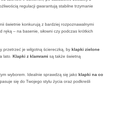
liwością regulacji gwarantują stabilne trzymanie
linii świetnie konkurują z bardziej rozpoznawalnymi
 ręką – na basenie, siłowni czy podczas krótkich
 przetrzeć je wilgotną ściereczką, by
klapki zielone
a lato.
Klapki z klamrami
są także świetną
ym wyborem. Idealnie sprawdzą się jako
klapki na co
asuje się do Twojego stylu życia oraz podkreśli