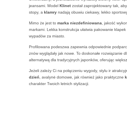
jeansami. Model
Klinet
został zaprojektowany tak, aby
stopy, a
klamry
nadają obuwiu ciekawy, lekko sportow
Mimo że jest to
marka niezdefiniowana
, jakość wykon
markami. Lekka konstrukcja ułatwia pakowanie klapek d
wypadów za miasto.
Profilowana podeszwa zapewnia odpowiednie podparcie 
znów wyglądały jak nowe. To doskonałe rozwiązanie dl
alternatywą dla tradycyjnych japonków, oferując więks
Jeżeli zależy Ci na połączeniu wygody, stylu ir atrakcy
dzień
, avalynė domowe, jak również jako praktyczne
k
charakter Twoich letnich stylizacji.