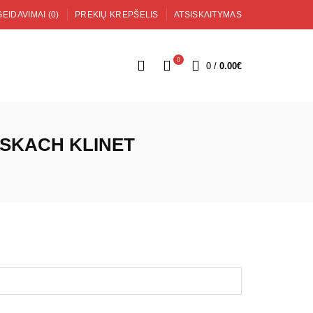
EIDAVIMAI (0)
PREKIŲ KREPŠELIS
ATSISKAITYMAS
0
0
/
0.00€
ASKACH KLINET