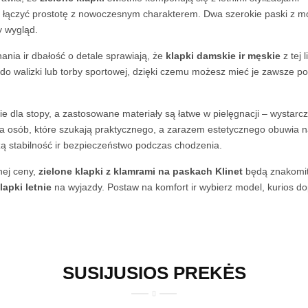
 łączyć prostotę z nowoczesnym charakterem. Dwa szerokie paski z moż
y wygląd.
ania ir dbałość o detale sprawiają, że
klapki damskie ir męskie
z tej 
o walizki lub torby sportowej, dzięki czemu możesz mieć je zawsze pod
dla stopy, a zastosowane materiały są łatwe w pielęgnacji – wystarczy
a osób, które szukają praktycznego, a zarazem estetycznego obuwia n
zą stabilność ir bezpieczeństwo podczas chodzenia.
jnej ceny,
zielone klapki z klamrami na paskach Klinet
będą znakomit
lapki letnie
na wyjazdy. Postaw na komfort ir wybierz model, kurios dop
SUSIJUSIOS PREKĖS