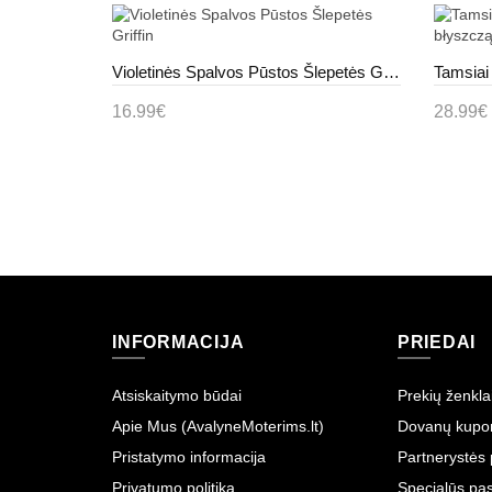
Smėlio Spalvos kapcie su Kamštinio platformos ze sprzączką Polly
Violetinės Spalvos Pūstos Šlepetės Griffin
16.99€
28.99€
Į krepšelį
Į kre
INFORMACIJA
PRIEDAI
Atsiskaitymo būdai
Prekių ženkla
Apie Mus (AvalyneMoterims.lt)
Dovanų kupo
Pristatymo informacija
Partnerystės
Privatumo politika
Specialūs pas