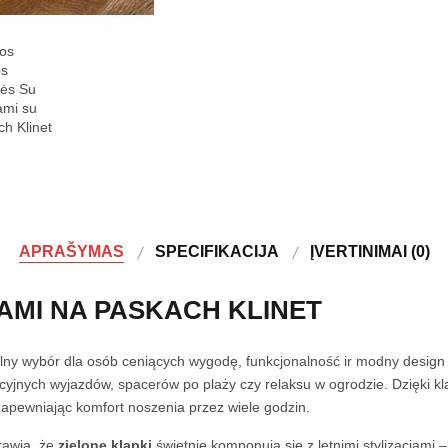
APRAŠYMAS
SPECIFIKACIJA
ĮVERTINIMAI (0)
AMI NA PASKACH KLINET
lny wybór dla osób ceniących wygodę, funkcjonalność ir modny design
acyjnych wyjazdów, spacerów po plaży czy relaksu w ogrodzie. Dzięki 
 zapewniając komfort noszenia przez wiele godzin.
prawia, że
zielone klapki
świetnie komponują się z letnimi stylizacjami 