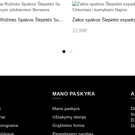
Tamsiai Rožinės Spalvos Šlepetės Su błyszczącym zdobieniem Berwana
22.99€
pšelį
Į krepšelį
MANO PASKYRA
A
i
Mano paskyra
Di
In
nai
Užsakymų istorija
El
 programa
Grąžinimo forma
Da
iūlymai
Pageidavimų sąrašas