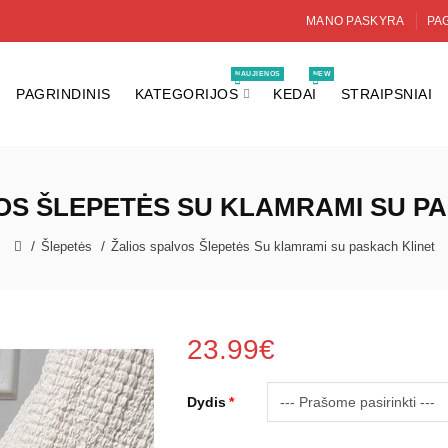
MANO PASKYRA
PAG
NAUJIENOS
NEW
PAGRINDINIS
KATEGORIJOS
KEDAI
STRAIPSNIAI
OS ŠLEPETĖS SU KLAMRAMI SU P
Šlepetės
Žalios spalvos Šlepetės Su klamrami su paskach Klinet
23.99€
Dydis