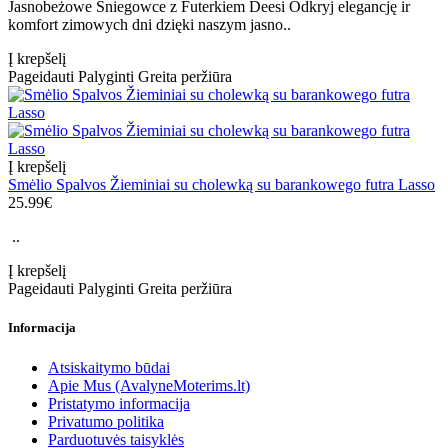
Jasnobeżowe Śniegowce z Futerkiem Deesi Odkryj elegancję ir
komfort zimowych dni dzięki naszym jasno..
Į krepšelį
Pageidauti
Palyginti
Greita peržiūra
Į krepšelį
Smėlio Spalvos Žieminiai su cholewką su barankowego futra Lasso
25.99€
..
Į krepšelį
Pageidauti
Palyginti
Greita peržiūra
Informacija
Atsiskaitymo būdai
Apie Mus (AvalyneMoterims.lt)
Pristatymo informacija
Privatumo politika
Parduotuvės taisyklės