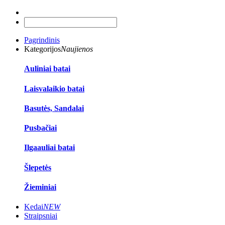
Pagrindinis
Kategorijos
Naujienos
Auliniai batai
Laisvalaikio batai
Basutės, Sandalai
Pusbačiai
Ilgaauliai batai
Šlepetės
Žieminiai
Kedai
NEW
Straipsniai