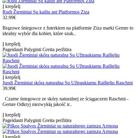
Į krepšelį
Rudi Žieminiai Su kailiu ant Platformos Ziza
32.99€
Brązowe śniegowce z futerkiem na platformie Ziza marki Gemre to
idealny wybór dla kobiet, które szuk..
Į krepšelį
Pageidauti
Palyginti
Greita peržiūra
Į krepšelį
Juodi Žieminiai skóra naturalna Su Užtraukiamu Raišteliu Raschmi
39.99€
Czarne śniegowce ze skóry naturalnej ze ściągaczem Raschmi -
Gemre Odkryj niezwykłą jakość ir..
Į krepšelį
Pageidauti
Palyginti
Greita peržiūra
Į krepšelį