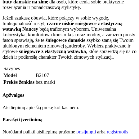
buty damskie na zimę
dla osób, które cenią sobie praktyczne
rozwiązania ir ponadczasową stylistykę.
Jeżeli szukasz obuwia, które połączy w sobie wygodę,
funkcjonalność ir styl,
czarne niskie śniegowce z elastyczną
wstawką Nancey
będą trafionym wyborem. Uniwersalna
kolorystyka, komfortowa konstrukcja oraz modny, a zarazem prosty
fason sprawiają, że te
śniegowce damskie
szybko staną się Twoim
ulubionym elementem zimowej garderoby. Wybierz praktyczne ir
stylowe
śniegowce z elastyczną wstawką
, które sprawdzą się na co
dzień ir podkreślą charakter Twoich zimowych stylizacji.
Savybės
Model
B2107
Prekės ženklas
bez marki
Apžvalgos
Atsiliepimų apie šią prekę kol kas nėra.
Parašyti įvertinimą
Norėdami palikti atsiliepimą prašome
prisijungti
arba
registruotis