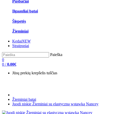
Pusbačiai
Ilgaauliai batai
Šlepetės
Žieminiai
Kedai
NEW
Straipsniai
Paieška
0
0
/
0.00€
Jūsų prekių krepšelis tuščias
Žieminiai batai
Juodi niskie Žieminiai su elastyczną wstawką Nancey