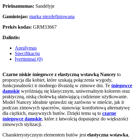
Prieinamumas:
Sandėlyje
Gamintojas:
marka niezdefiniowana
Prekės kodas:
GRM33667
Dalintis:
Aprašymas
Specifikacija
Įvertinimai (0)
Czarne niskie śniegowce z elastyczną wstawką Nancey
to
propozycja dla kobiet, które szukają połączenia wygody,
funkcjonalności ir modnego išvaizdą w zimowe dni. Te
śniegowce
damskie
wyróżniają się klasycznym, uniwersalnym kolorem oraz
praktyczną, niską cholewką ułatwiającą codzienne użytkowanie.
Model Nancey idealnie sprawdzi się zarówno w mieście, jak ir
podczas zimowych spacerów, stanowiąc komfortową alternatywę
dla ciężkich, masywnych butów. Dzięki temu są to
czarne
śniegowce damskie
, które z łatwością dopasujesz do większości
zimowych stylizacji.
Charakterystycznym elementem butów jest
elastyczna wstawka
,