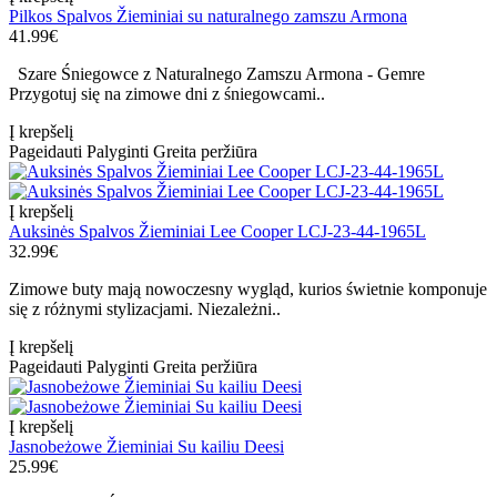
Pilkos Spalvos Žieminiai su naturalnego zamszu Armona
41.99€
Szare Śniegowce z Naturalnego Zamszu Armona - Gemre
Przygotuj się na zimowe dni z śniegowcami..
Į krepšelį
Pageidauti
Palyginti
Greita peržiūra
Į krepšelį
Auksinės Spalvos Žieminiai Lee Cooper LCJ-23-44-1965L
32.99€
Zimowe buty mają nowoczesny wygląd, kurios świetnie komponuje
się z różnymi stylizacjami. Niezależni..
Į krepšelį
Pageidauti
Palyginti
Greita peržiūra
Į krepšelį
Jasnobeżowe Žieminiai Su kailiu Deesi
25.99€