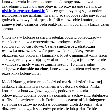
która zapewnia lepsze dopasowanie do stopy oraz ułatwia
zakładanie ir zdejmowanie obuwia. To rozwiązanie sprawia, że
niskie śniegowce damskie
Nancey gerai trzymają się na nodze, a
jednocześnie nie uciskają, gwarantując swobodę ruchu nawet przy
grubych, zimowych skarpetach. Jeśli cenisz sobie komfort, te
zimowe buty damskie
będą praktycznym wyborem na każdy dzień
sezonu.
Cholewka w kolorze
czarnym
suteikia obuwiu ponadczasowy
charakter ir ułatwia tworzenie różnorodnych stylizacji – od
sportowych po casualowe. Czarne
śniegowce z elastyczną
wstawką
możesz zestawić z puchową kurtką, klasycznym
płaszczem czy pikowaną kamizelką. Prosty, minimalistyczny fason
sprawia, że buty wpisują się w aktualne trendy, a jednocześnie nie
wychodzą z mody wraz ze zmianą sezonu. To uniwersalne
śniegowce damskie na zimę
, które z powodzeniem wykorzystasz
przez kilka kolejnych lat.
Model Nancey, mimo że pochodzi od
marki niezdefiniowanej
,
zaskakuje starannym wykonaniem ir dbałością o detale. Niska
konstrukcja buta zwiększa wygodę podczas chodzenia, a
odpowiednio dobrana podeszwa pomaga w zachowaniu stabilności
na śliskich nawierzchniach. Dzięki temu
czarne niskie śniegowce
sprawdzą się zarówno podczas codziennej drogi do pracy, jak ir
dłuższych zimowych spacerów po mieście lub parku. To idealne