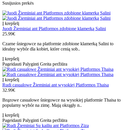
Susijusios prekės
Į krepšelį
Juodi Žieminiai ant Platformos zdobione klamerką Salini
25.99€
Czarne śniegowce na platformie zdobione klamerką Salini to
idealny wybór dla kobiet, które cenią sob..
Į krepšelį
Pageidauti
Palyginti
Greita peržiūra
Į krepšelį
Rudi casualowe Žieminiai ant wysokiej Platformos Thaisa
32.99€
Brązowe casualowe śniegowce na wysokiej platformie Thaisa to
popularny wybór na zimę. Mają okrągły n..
Į krepšelį
Pageidauti
Palyginti
Greita peržiūra