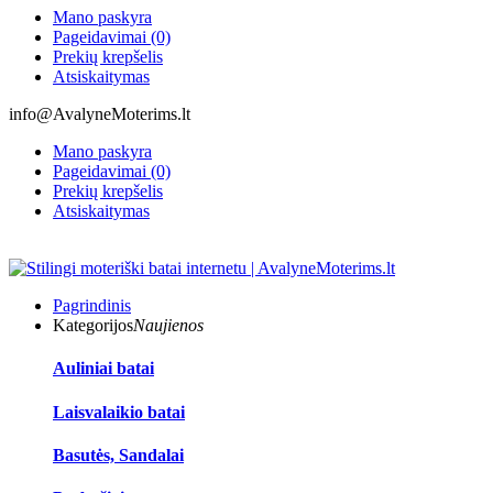
Mano paskyra
Pageidavimai (0)
Prekių krepšelis
Atsiskaitymas
info@AvalyneMoterims.lt
Mano paskyra
Pageidavimai (0)
Prekių krepšelis
Atsiskaitymas
Pagrindinis
Kategorijos
Naujienos
Auliniai batai
Laisvalaikio batai
Basutės, Sandalai