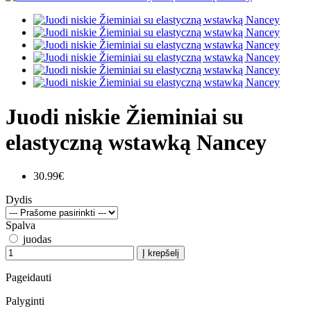
Juodi niskie Žieminiai su
elastyczną wstawką Nancey
30.99€
Dydis
Spalva
juodas
Į krepšelį
Pageidauti
Palyginti