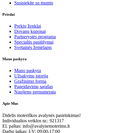
Susisiekite su mumis
Priedai
Prekių ženklai
Dovanų kuponai
Partnerystės programa
Specialūs pasiūlymai
Svetainės žemėlapis
Mano paskyra
Mano paskyra
Užsakymų istorija
Grąžinimo forma
Pageidavimų sąrašas
Naujienų prenumerata
Apie Mus
Didelis moteriškos avalynės pasirinkimas!
Individualios veiklos nr.: 921317
El. paštas: info@avalynemoterims.lt
Darbo laikas: I-V: 09:00-17:00