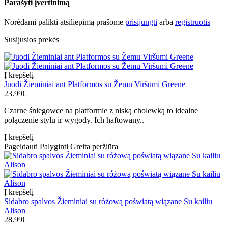
Parašyti įvertinimą
Norėdami palikti atsiliepimą prašome
prisijungti
arba
registruotis
Susijusios prekės
Į krepšelį
Juodi Žieminiai ant Platformos su Žemu Viršumi Greene
23.99€
Czarne śniegowce na platformie z niską cholewką to idealne
połączenie stylu ir wygody. Ich haftowany..
Į krepšelį
Pageidauti
Palyginti
Greita peržiūra
Į krepšelį
Sidabro spalvos Žieminiai su różową poświatą wiązane Su kailiu
Alison
28.99€