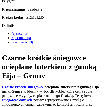
Palyginti
Prieinamumas:
Sandėlyje
Prekės kodas:
GRM33235
Dalintis:
Aprašymas
Specifikacija
Įvertinimai (0)
Czarne krótkie śniegowce
ocieplane futerkiem z gumką
Eija – Gemre
Czarne krótkie śniegowce
ocieplane futerkiem z gumką Eija
marki
Gemre
to idealny wybór dla kobiet, które cenią sobie
połączenie wygody, ciepła ir modnego išvaizdą. Te stylowe
śniegowce damskie
zostały zaprojektowane z myślą o
chłodniejszych dniach, zapewniając komfort termiczny oraz