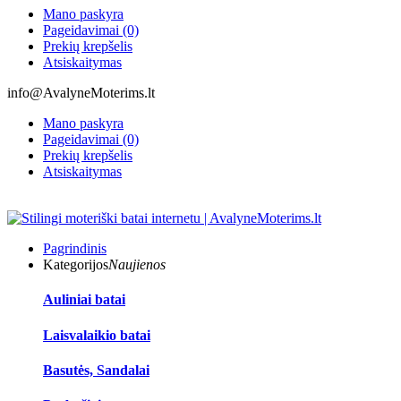
Mano paskyra
Pageidavimai (0)
Prekių krepšelis
Atsiskaitymas
info@AvalyneMoterims.lt
Mano paskyra
Pageidavimai (0)
Prekių krepšelis
Atsiskaitymas
Pagrindinis
Kategorijos
Naujienos
Auliniai batai
Laisvalaikio batai
Basutės, Sandalai