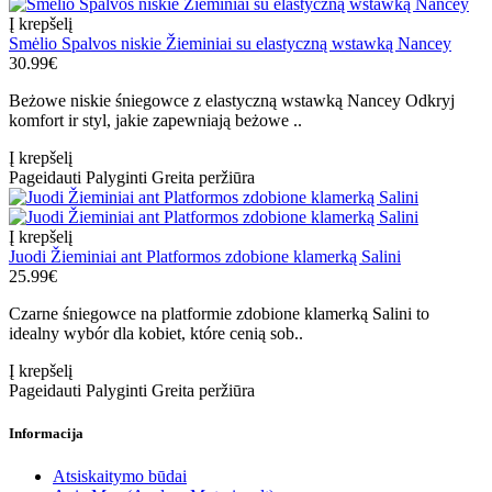
Į krepšelį
Smėlio Spalvos niskie Žieminiai su elastyczną wstawką Nancey
30.99€
Beżowe niskie śniegowce z elastyczną wstawką Nancey Odkryj
komfort ir styl, jakie zapewniają beżowe ..
Į krepšelį
Pageidauti
Palyginti
Greita peržiūra
Į krepšelį
Juodi Žieminiai ant Platformos zdobione klamerką Salini
25.99€
Czarne śniegowce na platformie zdobione klamerką Salini to
idealny wybór dla kobiet, które cenią sob..
Į krepšelį
Pageidauti
Palyginti
Greita peržiūra
Informacija
Atsiskaitymo būdai