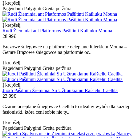
Į krepšelį
Pageidauti
Palyginti
Greita peržiūra
Į krepšelį
Rudi Žieminiai ant Platformos Pašiltinti Kailiuku Mouna
28.99€
Brązowe śniegowce na platformie ocieplane futerkiem Mouna –
Gemre Brązowe śniegowce na platformie oc..
Į krepšelį
Pageidauti
Palyginti
Greita peržiūra
Į krepšelį
Juodi Pašiltinti Žieminiai Su Užtraukiamu Raišteliu Caellita
23.99€
Czarne ocieplane śniegowce Caellita to idealny wybór dla każdej
fasionistki, która ceni sobie nie ty..
Į krepšelį
Pageidauti
Palyginti
Greita peržiūra