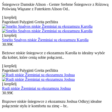
Śniegowce Damskie Alison - Gemre Srebrne Śniegowce z Różową
Poświatą Wiązane z Futerkiem Alison Od..
Į krepšelį
Pageidauti
Palyginti
Greita peržiūra
Į krepšelį
Smėlio Spalvos niskie Žieminiai su ekozamszu Karolla
30.99€
Beżowe niskie śniegowce z ekozamszu Karolla to idealny wybór
dla kobiet, które cenią sobie połączeni..
Į krepšelį
Pageidauti
Palyginti
Greita peržiūra
Į krepšelį
Rudi niskie Žieminiai su ekozamszu Joshua
30.99€
Brązowe niskie śniegowce z ekozamszu Joshua Odkryj idealne
połączenie stylu ir komfortu na zimę – br..