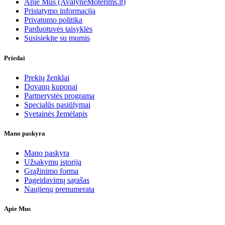
Apie Mus (AvalyneMoterims.lt)
Pristatymo informacija
Privatumo politika
Parduotuvės taisyklės
Susisiekite su mumis
Priedai
Prekių ženklai
Dovanų kuponai
Partnerystės programa
Specialūs pasiūlymai
Svetainės žemėlapis
Mano paskyra
Mano paskyra
Užsakymų istorija
Grąžinimo forma
Pageidavimų sąrašas
Naujienų prenumerata
Apie Mus