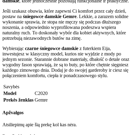
damskie
, które jednocześnie pozostają funkcjonalne ir praktyczne.
Jeśli szukasz obuwia, które zapewni Ci komfort przez cały dzień,
postaw na
śniegowce damskie Gemre
. Lekkie, a zarazem solidne
wykonanie sprawia, że stopa nie męczy się podczas dłuższego
noszenia, a odpowiednio wyprofilowana podeszwa wspiera
naturalny ruch. To doskonały wybór dla kobiet aktywnych, które
potrzebują niezawodnych butów na zimę.
Wybierając
czarne śniegowce damskie
z futerkiem Eija,
inwestujesz w klasyczny model, kurios nie wyjdzie z mody po
jednym sezonie. Starannie dobrane materiały, dbałość o detale oraz
wygodny fason sprawiają, że są to buty, po które chętnie sięgniesz
każdego zimowego dnia. Dodaj je do swojej garderoby ir ciesz się
połączeniem komfortu, ciepła ir ponadczasowego stylu.
Savybės
Model
C2020
Prekės ženklas
Gemre
Apžvalgos
Atsiliepimų apie šią prekę kol kas nėra.