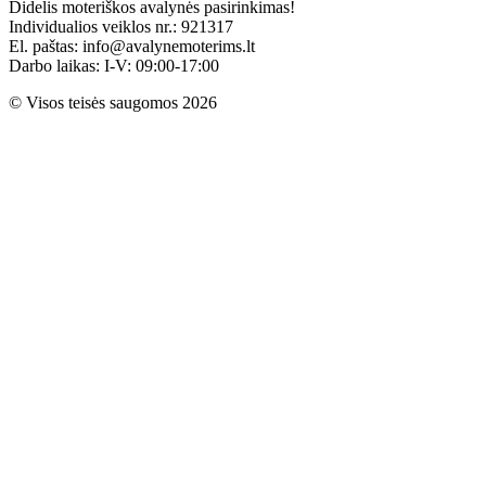
Didelis moteriškos avalynės pasirinkimas!
Individualios veiklos nr.: 921317
El. paštas: info@avalynemoterims.lt
Darbo laikas: I-V: 09:00-17:00
© Visos teisės saugomos 2026