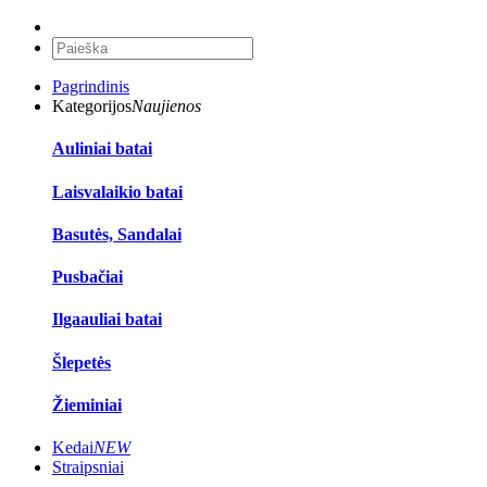
Pagrindinis
Kategorijos
Naujienos
Auliniai batai
Laisvalaikio batai
Basutės, Sandalai
Pusbačiai
Ilgaauliai batai
Šlepetės
Žieminiai
Kedai
NEW
Straipsniai