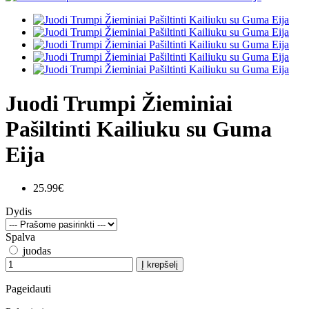
Juodi Trumpi Žieminiai
Pašiltinti Kailiuku su Guma
Eija
25.99€
Dydis
Spalva
juodas
Į krepšelį
Pageidauti