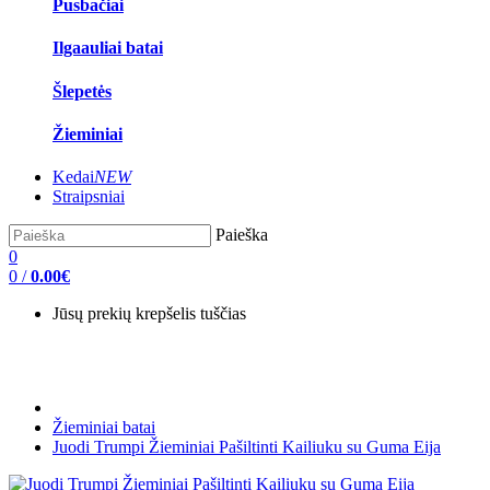
Pusbačiai
Ilgaauliai batai
Šlepetės
Žieminiai
Kedai
NEW
Straipsniai
Paieška
0
0
/
0.00€
Jūsų prekių krepšelis tuščias
Žieminiai batai
Juodi Trumpi Žieminiai Pašiltinti Kailiuku su Guma Eija