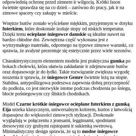
odpowiednią ochronę przed zimnem ir wilgocią. Krótki fason
świetnie sprawdza się na co dzień – zarówno do pracy, jak ir na
zimowe spacery czy zakupy w mieście.
Wnętrze butów zostało wyściełane miękkim, przyjemnym w dotyku
futerkiem
, które doskonale izoluje stopy od niskich temperatur.
Dzięki temu
ocieplane śniegowce damskie
są idealne nawet na
bardzo chłodne dni. Zewnętrzna część wykonana jest z
wytrzymałego materiału, odpornego na typowe zimowe warunki, co
sprawia, że avalynė prezentuje się estetycznie przez wiele sezonów.
Charakterystycznym elementem modelu jest praktyczna
gumka
po
bokach cholewki, która ułatwia zakładanie ir zdejmowanie butów
oraz dopasowuje je do łydki. Takie rozwiązanie zwiększa wygodę
noszenia ir sprawia, że
śniegowce Gemre
świetnie leżą na stopie.
Stabilna, antypoślizgowa podeszwa zapewnia dobrą przyczepność
do podłoża, co jest niezwykle istotne podczas chodzenia po śniegu,
błocie pośniegowym czy śliskich chodnikach.
Model
Czarne krótkie śniegowce ocieplane futerkiem z gumką
Eija
urzeka klasycznym, uniwersalnym kolorem, kurios z łatwością
dopasujesz do większości zimowych stylizacji. Doskonale
wyglądają w połączeniu z jeansami, legginsami, spodniami
dresowymi czy grubymi rajstopami ir sukienką swetrową.
Minimalistyczny design sprawia, że są to
modne śniegowce