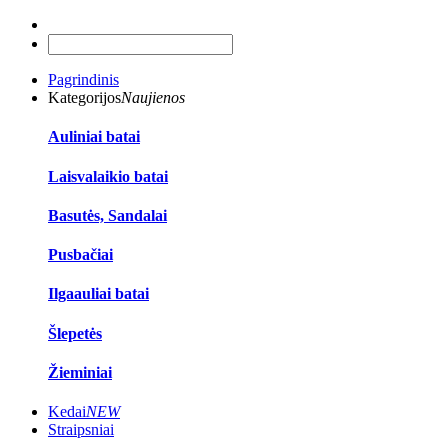
Pagrindinis
Kategorijos
Naujienos
Auliniai batai
Laisvalaikio batai
Basutės, Sandalai
Pusbačiai
Ilgaauliai batai
Šlepetės
Žieminiai
Kedai
NEW
Straipsniai