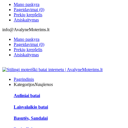
Mano paskyra
Pageidavimai (0)
Prekių krepšelis
Atsiskaitymas
info@AvalyneMoterims.lt
Mano paskyra
Pageidavimai (0)
Prekių krepšelis
Atsiskaitymas
Pagrindinis
Kategorijos
Naujienos
Auliniai batai
Laisvalaikio batai
Basutės, Sandalai