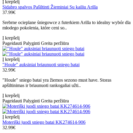
Į krepšelį
Sidabro spalvos Pašiltinti Žieminiai Su kailiu Arilla
37.99€
Srebrne ocieplane śniegowce z futerkiem Arilla to idealny wybór dla
młodego pokolenia, które ceni so..
Į krepšelį
Pageidauti
Palyginti
Greita peržiūra
Į krepšelį
"Houle" auksiniai briaunuoti sniego batai
32.99€
"Houle" sniego batai yra žiemos sezono must have. Storas
apšiltinimas ir briaunuoti rankogaliai užti..
Į krepšelį
Pageidauti
Palyginti
Greita peržiūra
Į krepšelį
Moteriški juodi sniego batai KK274614-906
32.99€