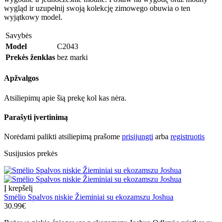
wygląd ir uzupełnij swoją kolekcję zimowego obuwia o ten
wyjątkowy model.
Savybės
Model
C2043
Prekės ženklas
bez marki
Apžvalgos
Atsiliepimų apie šią prekę kol kas nėra.
Parašyti įvertinimą
Norėdami palikti atsiliepimą prašome
prisijungti
arba
registruotis
Susijusios prekės
Į krepšelį
Smėlio Spalvos niskie Žieminiai su ekozamszu Joshua
30.99€