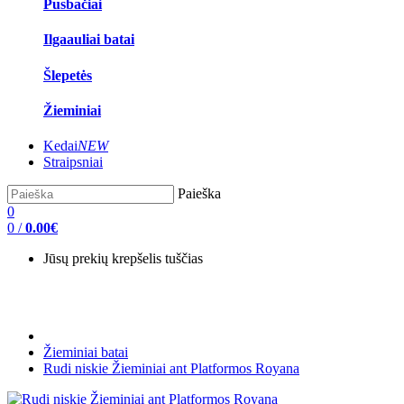
Pusbačiai
Ilgaauliai batai
Šlepetės
Žieminiai
Kedai
NEW
Straipsniai
Paieška
0
0
/
0.00€
Jūsų prekių krepšelis tuščias
Žieminiai batai
Rudi niskie Žieminiai ant Platformos Royana