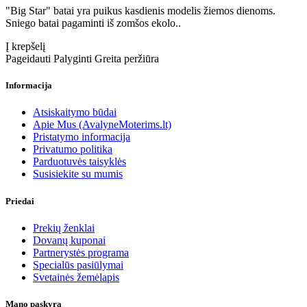
"Big Star" batai yra puikus kasdienis modelis žiemos dienoms.
Sniego batai pagaminti iš zomšos ekolo..
Į krepšelį
Pageidauti
Palyginti
Greita peržiūra
Informacija
Atsiskaitymo būdai
Apie Mus (AvalyneMoterims.lt)
Pristatymo informacija
Privatumo politika
Parduotuvės taisyklės
Susisiekite su mumis
Priedai
Prekių ženklai
Dovanų kuponai
Partnerystės programa
Specialūs pasiūlymai
Svetainės žemėlapis
Mano paskyra