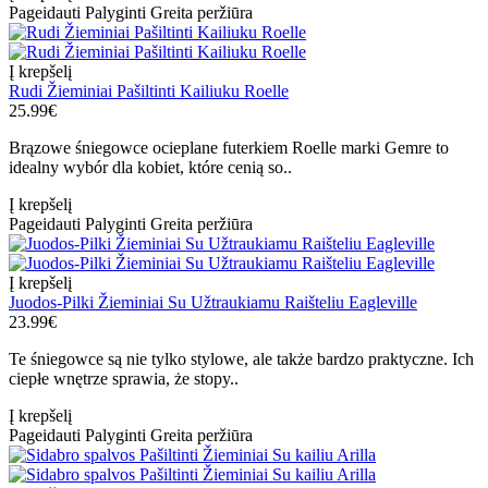
Pageidauti
Palyginti
Greita peržiūra
Į krepšelį
Rudi Žieminiai Pašiltinti Kailiuku Roelle
25.99€
Brązowe śniegowce ocieplane futerkiem Roelle marki Gemre to
idealny wybór dla kobiet, które cenią so..
Į krepšelį
Pageidauti
Palyginti
Greita peržiūra
Į krepšelį
Juodos-Pilki Žieminiai Su Užtraukiamu Raišteliu Eagleville
23.99€
Te śniegowce są nie tylko stylowe, ale także bardzo praktyczne. Ich
ciepłe wnętrze sprawia, że stopy..
Į krepšelį
Pageidauti
Palyginti
Greita peržiūra