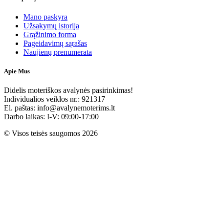
Mano paskyra
Užsakymų istorija
Grąžinimo forma
Pageidavimų sąrašas
Naujienų prenumerata
Apie Mus
Didelis moteriškos avalynės pasirinkimas!
Individualios veiklos nr.: 921317
El. paštas: info@avalynemoterims.lt
Darbo laikas: I-V: 09:00-17:00
© Visos teisės saugomos 2026