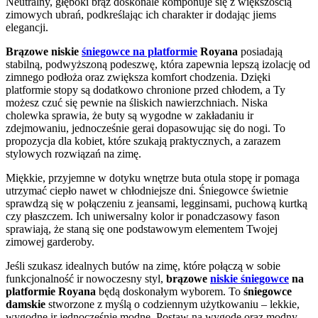
Neutralny, głęboki brąz doskonale komponuje się z większością
zimowych ubrań, podkreślając ich charakter ir dodając jiems
elegancji.
Brązowe niskie
śniegowce na platformie
Royana
posiadają
stabilną, podwyższoną podeszwę, która zapewnia lepszą izolację od
zimnego podłoża oraz zwiększa komfort chodzenia. Dzięki
platformie stopy są dodatkowo chronione przed chłodem, a Ty
możesz czuć się pewnie na śliskich nawierzchniach. Niska
cholewka sprawia, że buty są wygodne w zakładaniu ir
zdejmowaniu, jednocześnie gerai dopasowując się do nogi. To
propozycja dla kobiet, które szukają praktycznych, a zarazem
stylowych rozwiązań na zimę.
Miękkie, przyjemne w dotyku wnętrze buta otula stopę ir pomaga
utrzymać ciepło nawet w chłodniejsze dni. Śniegowce świetnie
sprawdzą się w połączeniu z jeansami, legginsami, puchową kurtką
czy płaszczem. Ich uniwersalny kolor ir ponadczasowy fason
sprawiają, że staną się one podstawowym elementem Twojej
zimowej garderoby.
Jeśli szukasz idealnych butów na zimę, które połączą w sobie
funkcjonalność ir nowoczesny styl,
brązowe
niskie śniegowce
na
platformie Royana
będą doskonałym wyborem. To
śniegowce
damskie
stworzone z myślą o codziennym użytkowaniu – lekkie,
wygodne ir jednocześnie modne. Postaw na wygodę oraz modny