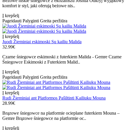
Beżowe niskie śniegowce z ekozamszu Joshua Odkryj wyjątkowy
komfort ir styl, jaki oferują beżowe nis..
Į krepšelį
Pageidauti
Palyginti
Greita peržiūra
Į krepšelį
Juodi Žieminiai eskimoski Su kailiu Malida
32.99€
Czarne śniegowce eskimoski z futerkiem Malida - Gemre Czarne
Śniegowce Eskimoski z Futerkiem Malid..
Į krepšelį
Pageidauti
Palyginti
Greita peržiūra
Į krepšelį
Rudi Žieminiai ant Platformos Pašiltinti Kailiuku Mouna
28.99€
Brązowe śniegowce na platformie ocieplane futerkiem Mouna –
Gemre Brązowe śniegowce na platformie oc..
Į krepšelį