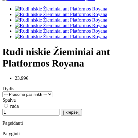
Rudi niskie Žieminiai ant
Platformos Royana
23.99€
Dydis
Spalva
ruda
Į krepšelį
Pageidauti
Palyginti