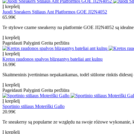
Į krepšelį
Juodi Sneakers Stiliaus Ant Platformos GOE JJ2N4052
65.99€
Te stylowe czarne sneakersy na platformie GOE JJ2N4052 są idealne n
Į krepšelį
Pageidauti
Palyginti
Greita peržiūra
Į krepšelį
Kretos raudonos spalvos blizgantys bateliai ant kulnų
16.99€
Skaitmeninis įvertinimas nepakankamas, todėl siūlome rinktis didesnį 
Į krepšelį
Pageidauti
Palyginti
Greita peržiūra
Į krepšelį
Sportinio stiliaus Moteriški Gallo
20.99€
Te sneakersy są popularne ze względu na swoje różowe wykonanie, 
Į krepšelį