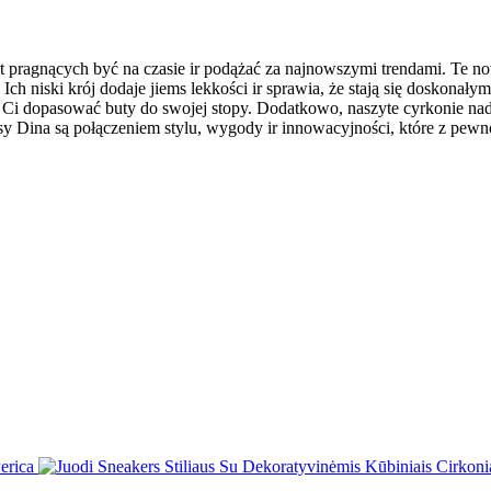
et pragnących być na czasie ir podążać za najnowszymi trendami. Te no
Ich niski krój dodaje jiems lekkości ir sprawia, że stają się doskona
 Ci dopasować buty do swojej stopy. Dodatkowo, naszyte cyrkonie nada
ersy Dina są połączeniem stylu, wygody ir innowacyjności, które z pew