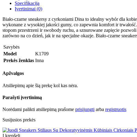
Specifikacija
Įvertinimai (0)
Biało-czarne sneakersy z cyrkoniami Dina to idealny wybór dla kobi
wykonane z wysokiej jakości gumy, co zapewnia komfort ir trwałość. 
stopom przestrzeni ir swobody ruchu, a sznurowane zapięcie pozwoli
zarówno na co dzień, jak ir na specjalne okazje. Biało-czarne sneak
Savybės
Model
K1709
Prekės ženklas
Inna
Apžvalgos
Atsiliepimų apie šią prekę kol kas nėra.
Parašyti įvertinimą
Norėdami palikti atsiliepimą prašome
prisijungti
arba
registruotis
Susijusios prekės
Į krepšelį