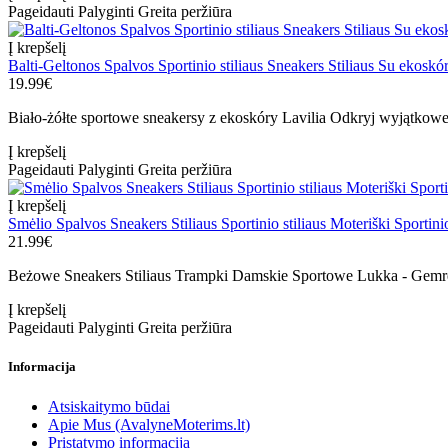
Pageidauti
Palyginti
Greita peržiūra
Į krepšelį
Balti-Geltonos Spalvos Sportinio stiliaus Sneakers Stiliaus Su ekoskó
19.99€
Biało-żółte sportowe sneakersy z ekoskóry Lavilia Odkryj wyjątkowe 
Į krepšelį
Pageidauti
Palyginti
Greita peržiūra
Į krepšelį
Smėlio Spalvos Sneakers Stiliaus Sportinio stiliaus Moteriški Sportini
21.99€
Beżowe Sneakers Stiliaus Trampki Damskie Sportowe Lukka - Gemre
Į krepšelį
Pageidauti
Palyginti
Greita peržiūra
Informacija
Atsiskaitymo būdai
Apie Mus (AvalyneMoterims.lt)
Pristatymo informacija