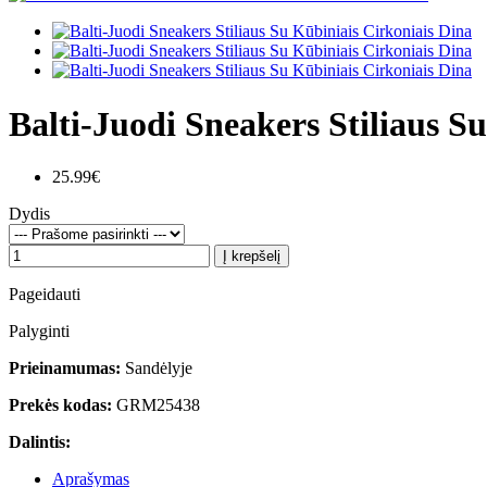
Balti-Juodi Sneakers Stiliaus S
25.99€
Dydis
Į krepšelį
Pageidauti
Palyginti
Prieinamumas:
Sandėlyje
Prekės kodas:
GRM25438
Dalintis:
Aprašymas