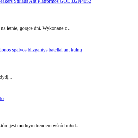
a letnie, gorące dni. Wykonane z ..
dydį...
które jest modnym trendem wśród młod..