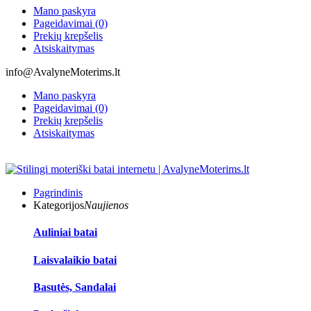
Mano paskyra
Pageidavimai (0)
Prekių krepšelis
Atsiskaitymas
info@AvalyneMoterims.lt
Mano paskyra
Pageidavimai (0)
Prekių krepšelis
Atsiskaitymas
Pagrindinis
Kategorijos
Naujienos
Auliniai batai
Laisvalaikio batai
Basutės, Sandalai