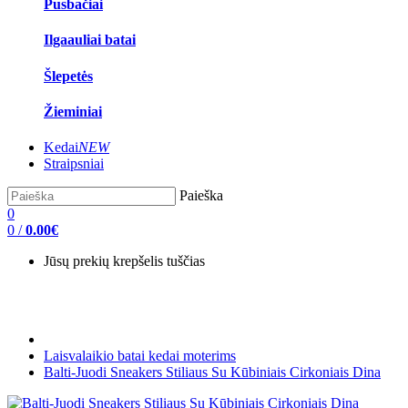
Pusbačiai
Ilgaauliai batai
Šlepetės
Žieminiai
Kedai
NEW
Straipsniai
Paieška
0
0
/
0.00€
Jūsų prekių krepšelis tuščias
Laisvalaikio batai kedai moterims
Balti-Juodi Sneakers Stiliaus Su Kūbiniais Cirkoniais Dina