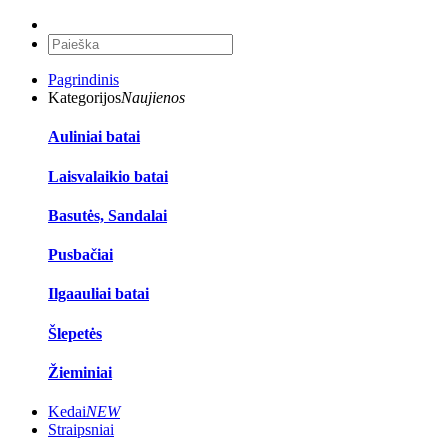
Pagrindinis
Kategorijos
Naujienos
Auliniai batai
Laisvalaikio batai
Basutės, Sandalai
Pusbačiai
Ilgaauliai batai
Šlepetės
Žieminiai
Kedai
NEW
Straipsniai