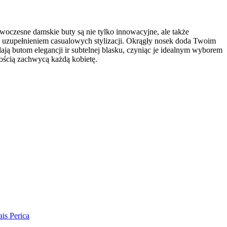
woczesne damskie buty są nie tylko innowacyjne, ale także
łym uzupełnieniem casualowych stylizacji. Okrągły nosek doda Twoim
ją butom elegancji ir subtelnej blasku, czyniąc je idealnym wyborem
nością zachwycą każdą kobietę.