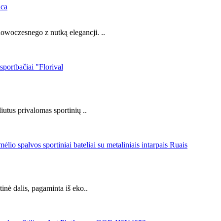
ica
nowoczesnego z nutką elegancji. ..
liutus privalomas sportinių ..
tinė dalis, pagaminta iš eko..