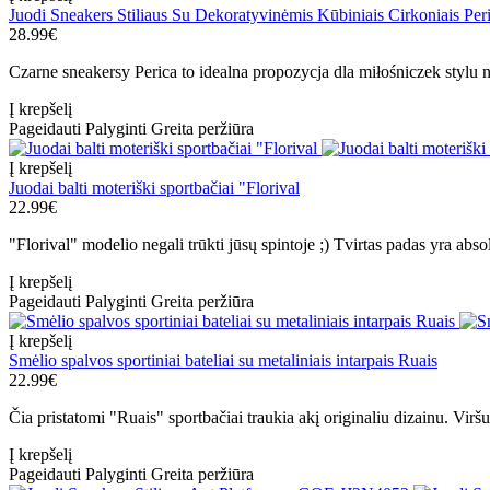
Juodi Sneakers Stiliaus Su Dekoratyvinėmis Kūbiniais Cirkoniais Per
28.99€
Czarne sneakersy Perica to idealna propozycja dla miłośniczek stylu 
Į krepšelį
Pageidauti
Palyginti
Greita peržiūra
Į krepšelį
Juodai balti moteriški sportbačiai "Florival
22.99€
"Florival" modelio negali trūkti jūsų spintoje ;) Tvirtas padas yra abso
Į krepšelį
Pageidauti
Palyginti
Greita peržiūra
Į krepšelį
Smėlio spalvos sportiniai bateliai su metaliniais intarpais Ruais
22.99€
Čia pristatomi "Ruais" sportbačiai traukia akį originaliu dizainu. Viršu
Į krepšelį
Pageidauti
Palyginti
Greita peržiūra