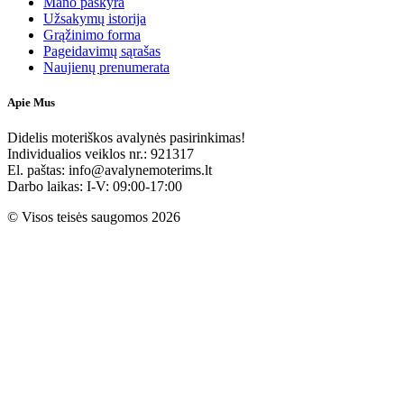
Mano paskyra
Užsakymų istorija
Grąžinimo forma
Pageidavimų sąrašas
Naujienų prenumerata
Apie Mus
Didelis moteriškos avalynės pasirinkimas!
Individualios veiklos nr.: 921317
El. paštas: info@avalynemoterims.lt
Darbo laikas: I-V: 09:00-17:00
© Visos teisės saugomos 2026