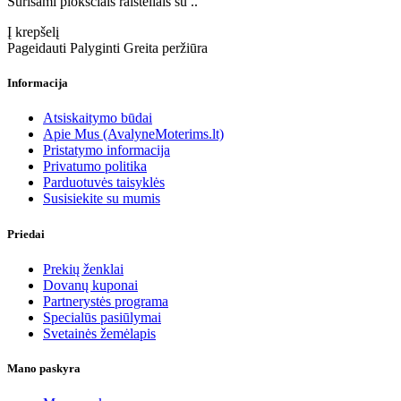
Surišami plokščiais raišteliais su ..
Į krepšelį
Pageidauti
Palyginti
Greita peržiūra
Informacija
Atsiskaitymo būdai
Apie Mus (AvalyneMoterims.lt)
Pristatymo informacija
Privatumo politika
Parduotuvės taisyklės
Susisiekite su mumis
Priedai
Prekių ženklai
Dovanų kuponai
Partnerystės programa
Specialūs pasiūlymai
Svetainės žemėlapis
Mano paskyra