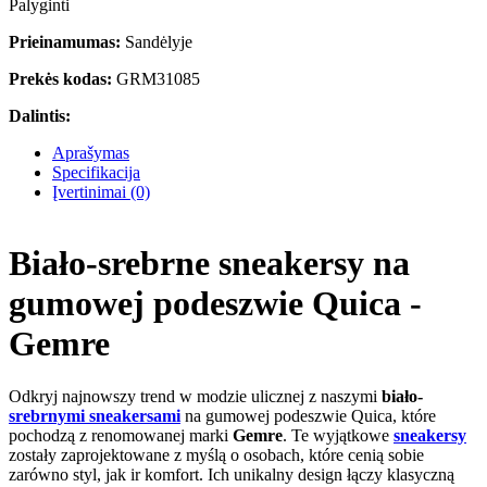
Palyginti
Prieinamumas:
Sandėlyje
Prekės kodas:
GRM31085
Dalintis:
Aprašymas
Specifikacija
Įvertinimai (0)
Biało-srebrne sneakersy na
gumowej podeszwie Quica -
Gemre
Odkryj najnowszy trend w modzie ulicznej z naszymi
biało-
srebrnymi sneakersami
na gumowej podeszwie Quica, które
pochodzą z renomowanej marki
Gemre
. Te wyjątkowe
sneakersy
zostały zaprojektowane z myślą o osobach, które cenią sobie
zarówno styl, jak ir komfort. Ich unikalny design łączy klasyczną