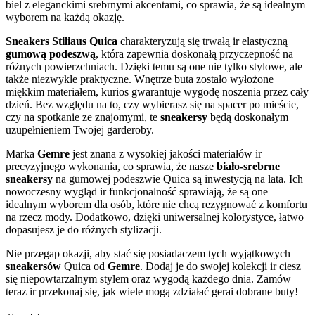
biel z eleganckimi srebrnymi akcentami, co sprawia, że są idealnym
wyborem na każdą okazję.
Sneakers Stiliaus Quica
charakteryzują się trwałą ir elastyczną
gumową podeszwą
, która zapewnia doskonałą przyczepność na
różnych powierzchniach. Dzięki temu są one nie tylko stylowe, ale
także niezwykle praktyczne. Wnętrze buta zostało wyłożone
miękkim materiałem, kurios gwarantuje wygodę noszenia przez cały
dzień. Bez względu na to, czy wybierasz się na spacer po mieście,
czy na spotkanie ze znajomymi, te
sneakersy
będą doskonałym
uzupełnieniem Twojej garderoby.
Marka
Gemre
jest znana z wysokiej jakości materiałów ir
precyzyjnego wykonania, co sprawia, że nasze
biało-srebrne
sneakersy
na gumowej podeszwie Quica są inwestycją na lata. Ich
nowoczesny wygląd ir funkcjonalność sprawiają, że są one
idealnym wyborem dla osób, które nie chcą rezygnować z komfortu
na rzecz mody. Dodatkowo, dzięki uniwersalnej kolorystyce, łatwo
dopasujesz je do różnych stylizacji.
Nie przegap okazji, aby stać się posiadaczem tych wyjątkowych
sneakersów
Quica od
Gemre
. Dodaj je do swojej kolekcji ir ciesz
się niepowtarzalnym stylem oraz wygodą każdego dnia. Zamów
teraz ir przekonaj się, jak wiele mogą zdziałać gerai dobrane buty!