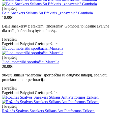
Į krepšelį
Balti Sneakers Stiliaus Su Efektais ,,znoszenia'' Gombola
18.99€
Białe sneakersy z efektem ,,znoszenia'' Gombola to idealne avalynė
dla osób, które chcą być na bieżą..
Į krepšelį
Pageidauti
Palyginti
Greita peržiūra
Į krepšelį
Juodi moteriški sportbačiai Marcella
20.99€
90-ųjų stiliaus "Marcella" sportbačiai su daugybe intarpų, spalvotu
protektoriumi ir perforacija ant..
Į krepšelį
Pageidauti
Palyginti
Greita peržiūra
Į krepšelį
Rožinės Spalvos Sneakers Stiliaus Ant Platformos Eriksen