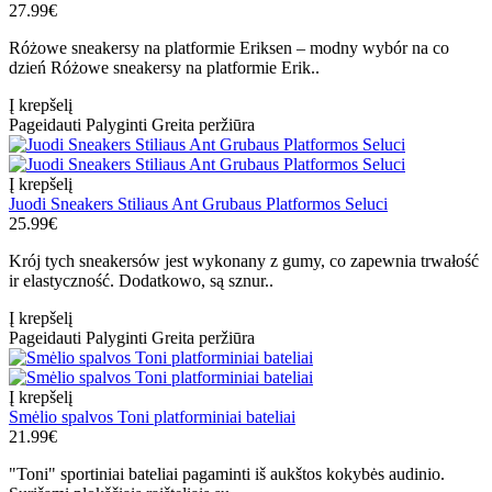
27.99€
Różowe sneakersy na platformie Eriksen – modny wybór na co
dzień Różowe sneakersy na platformie Erik..
Į krepšelį
Pageidauti
Palyginti
Greita peržiūra
Į krepšelį
Juodi Sneakers Stiliaus Ant Grubaus Platformos Seluci
25.99€
Krój tych sneakersów jest wykonany z gumy, co zapewnia trwałość
ir elastyczność. Dodatkowo, są sznur..
Į krepšelį
Pageidauti
Palyginti
Greita peržiūra
Į krepšelį
Smėlio spalvos Toni platforminiai bateliai
21.99€
"Toni" sportiniai bateliai pagaminti iš aukštos kokybės audinio.