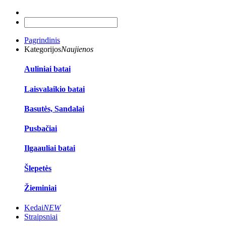
Pagrindinis
Kategorijos
Naujienos
Auliniai batai
Laisvalaikio batai
Basutės, Sandalai
Pusbačiai
Ilgaauliai batai
Šlepetės
Žieminiai
Kedai
NEW
Straipsniai