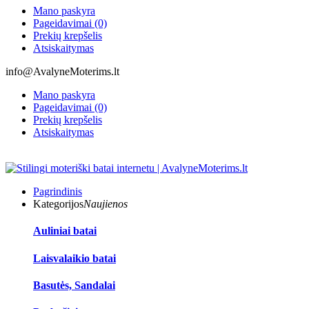
Mano paskyra
Pageidavimai (0)
Prekių krepšelis
Atsiskaitymas
info@AvalyneMoterims.lt
Mano paskyra
Pageidavimai (0)
Prekių krepšelis
Atsiskaitymas
Pagrindinis
Kategorijos
Naujienos
Auliniai batai
Laisvalaikio batai
Basutės, Sandalai