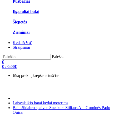
Pusbačiai
Ilgaauliai batai
Šlepetės
Žieminiai
Kedai
NEW
Straipsniai
Paieška
0
0
/
0.00€
Jūsų prekių krepšelis tuščias
Laisvalaikio batai kedai moterims
Balti-Sidabro spalvos Sneakers Stiliaus Ant Guminės Pado
Quica