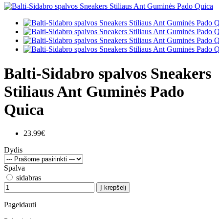
Balti-Sidabro spalvos Sneakers
Stiliaus Ant Guminės Pado
Quica
23.99€
Dydis
Spalva
sidabras
Į krepšelį
Pageidauti