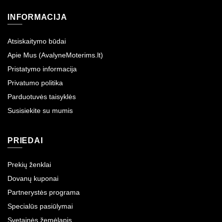
INFORMACIJA
Atsiskaitymo būdai
Apie Mus (AvalyneMoterims.lt)
Pristatymo informacija
Privatumo politika
Parduotuvės taisyklės
Susisiekite su mumis
PRIEDAI
Prekių ženklai
Dovanų kuponai
Partnerystės programa
Specialūs pasiūlymai
Svetainės žemėlapis