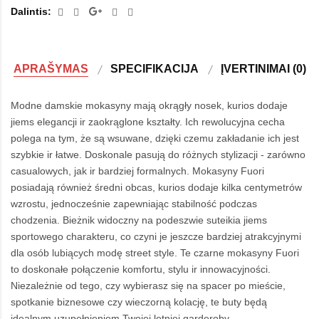
Dalintis:
APRAŠYMAS
SPECIFIKACIJA
ĮVERTINIMAI (0)
Modne damskie mokasyny mają okrągły nosek, kurios dodaje
jiems elegancji ir zaokrąglone kształty. Ich rewolucyjna cecha
polega na tym, że są wsuwane, dzięki czemu zakładanie ich jest
szybkie ir łatwe. Doskonale pasują do różnych stylizacji - zarówno
casualowych, jak ir bardziej formalnych. Mokasyny Fuori
posiadają również średni obcas, kurios dodaje kilka centymetrów
wzrostu, jednocześnie zapewniając stabilność podczas
chodzenia. Bieżnik widoczny na podeszwie suteikia jiems
sportowego charakteru, co czyni je jeszcze bardziej atrakcyjnymi
dla osób lubiących modę street style. Te czarne mokasyny Fuori
to doskonałe połączenie komfortu, stylu ir innowacyjności.
Niezależnie od tego, czy wybierasz się na spacer po mieście,
spotkanie biznesowe czy wieczorną kolację, te buty będą
idealnym uzupełnieniem Twojej letniej garderoby.