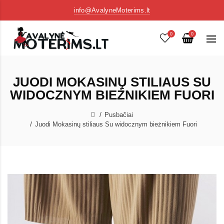
info@AvalyneMoterims.lt
0
0
JUODI MOKASINŲ STILIAUS SU
WIDOCZNYM BIEŻNIKIEM FUORI
Pusbačiai
Juodi Mokasinų stiliaus Su widocznym bieżnikiem Fuori