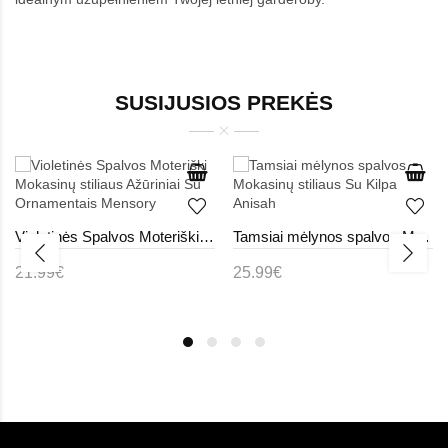
SUSIJUSIOS PREKĖS
Violetinės Spalvos Moteriški Mokasinų stiliaus Ažūriniai Su Ornamentais Mensory
Tamsiai mėlynos spalvos Mokasinų stiliaus Su Kilpa Anisah
21.99€
25.99€