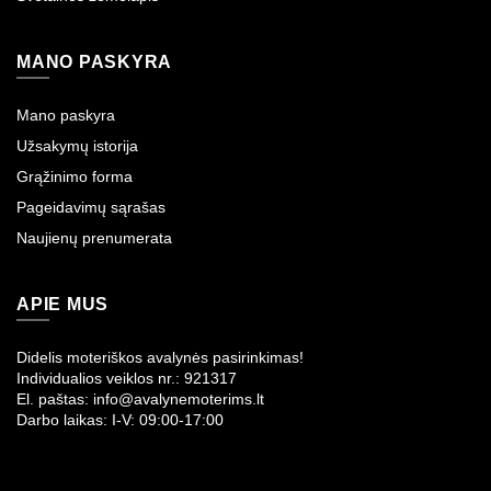
MANO PASKYRA
Mano paskyra
Užsakymų istorija
Grąžinimo forma
Pageidavimų sąrašas
Naujienų prenumerata
APIE MUS
Didelis moteriškos avalynės pasirinkimas!
Individualios veiklos nr.: 921317
El. paštas: info@avalynemoterims.lt
Darbo laikas: I-V: 09:00-17:00