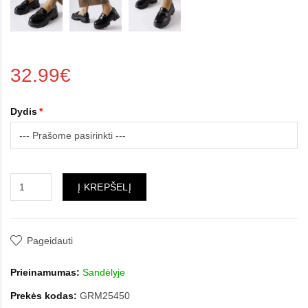
32.99€
Dydis
Į KREPŠELĮ
Pageidauti
Prieinamumas:
Sandėlyje
Prekės kodas:
GRM25450