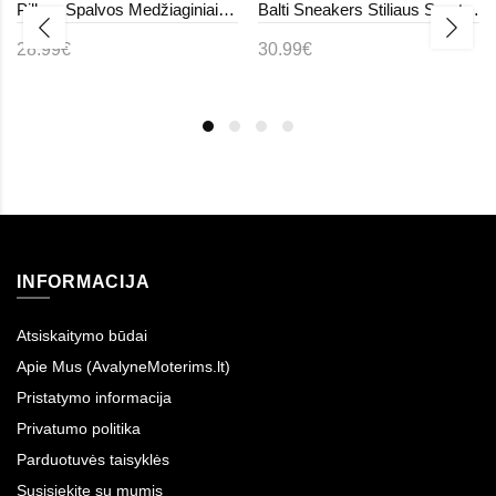
Pilkos Spalvos Medžiaginiai sporbačiai Ant Storo Pado Céleste
Balti Sneakers Stiliaus Sportinio stiliaus Ant Masyvaus Pado Lirata
28.99€
30.99€
INFORMACIJA
Atsiskaitymo būdai
Apie Mus (AvalyneMoterims.lt)
Pristatymo informacija
Privatumo politika
Parduotuvės taisyklės
Susisiekite su mumis